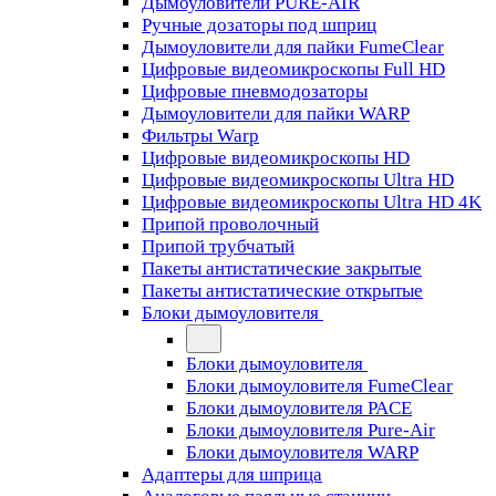
Дымоуловители PURE-AIR
Ручные дозаторы под шприц
Дымоуловители для пайки FumeClear
Цифровые видеомикроскопы Full HD
Цифровые пневмодозаторы
Дымоуловители для пайки WARP
Фильтры Warp
Цифровые видеомикроскопы HD
Цифровые видеомикроскопы Ultra HD
Цифровые видеомикроскопы Ultra HD 4K
Припой проволочный
Припой трубчатый
Пакеты антистатические закрытые
Пакеты антистатические открытые
Блоки дымоуловителя
Блоки дымоуловителя
Блоки дымоуловителя FumeClear
Блоки дымоуловителя PACE
Блоки дымоуловителя Pure-Air
Блоки дымоуловителя WARP
Адаптеры для шприца