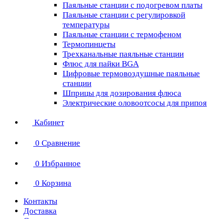
Паяльные станции с подогревом платы
Паяльные станции с регулировкой
температуры
Паяльные станции с термофеном
Термопинцеты
Трехканальные паяльные станции
Флюс для пайки BGA
Цифровые термовоздушные паяльные
станции
Шприцы для дозирования флюса
Электрические оловоотсосы для припоя
Кабинет
0
Сравнение
0
Избранное
0
Корзина
Контакты
Доставка