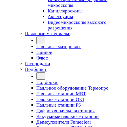
микроскопы
Капилляроскопы
Аксессуары
Видеомикроскопы высокого
разрешения
Паяльные материалы
Паяльные материалы
Припой
Флюс
Распродажа
Подборки
Подборки
Паяльное оборудование Термопро
Паяльные станции MBT
Паяльные станции OKI
Паяльные станции PS
Цифровая паяльная станция
Вакуумные паяльные станции
Дымоуловители Fumeclear