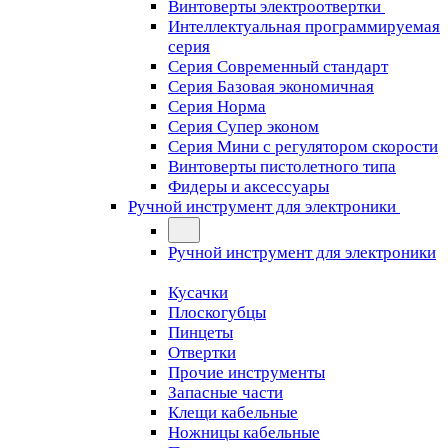
Винтоверты электроотвертки
Интеллектуальная программируемая
серия
Серия Современный стандарт
Серия Базовая экономичная
Серия Норма
Серия Cупер эконом
Серия Мини с регулятором скорости
Винтоверты пистолетного типа
Фидеры и аксессуары
Ручной инструмент для электроники
Ручной инструмент для электроники
Кусачки
Плоскогубцы
Пинцеты
Отвертки
Прочие инструменты
Запасные части
Клещи кабельные
Ножницы кабельные