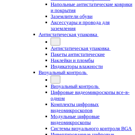
Напольные антистатические коврики
и покрытия
Заземлители обуви
Аксессуары и провода для
заземления
Антистатическая упаковка
Антистатическая упаковка
Пакеты антистатические
Наклейки и пломбы
Индикаторы влажности
Визуальный контроль
Визуальный контроль
Цифровые видеомикроскопы все-в-
одном
Комплекты цифровых
видеомикроскопов
Модульные цифровые
видеомикроскопы
Cистемы визуального контроля BGA
Инвертированные цифровые