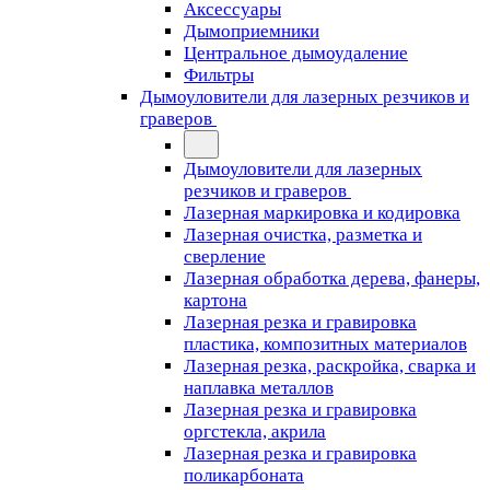
Аксессуары
Дымоприемники
Центральное дымоудаление
Фильтры
Дымоуловители для лазерных резчиков и
граверов
Дымоуловители для лазерных
резчиков и граверов
Лазерная маркировка и кодировка
Лазерная очистка, разметка и
сверление
Лазерная обработка дерева, фанеры,
картона
Лазерная резка и гравировка
пластика, композитных материалов
Лазерная резка, раскройка, сварка и
наплавка металлов
Лазерная резка и гравировка
оргстекла, акрила
Лазерная резка и гравировка
поликарбоната