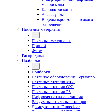
микроскопы
Капилляроскопы
Аксессуары
Видеомикроскопы высокого
разрешения
Паяльные материалы
Паяльные материалы
Припой
Флюс
Распродажа
Подборки
Подборки
Паяльное оборудование Термопро
Паяльные станции MBT
Паяльные станции OKI
Паяльные станции PS
Цифровая паяльная станция
Вакуумные паяльные станции
Дымоуловители Fumeclear