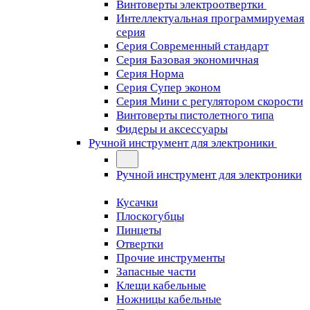
Винтоверты электроотвертки
Интеллектуальная программируемая
серия
Серия Современный стандарт
Серия Базовая экономичная
Серия Норма
Серия Cупер эконом
Серия Мини с регулятором скорости
Винтоверты пистолетного типа
Фидеры и аксессуары
Ручной инструмент для электроники
Ручной инструмент для электроники
Кусачки
Плоскогубцы
Пинцеты
Отвертки
Прочие инструменты
Запасные части
Клещи кабельные
Ножницы кабельные