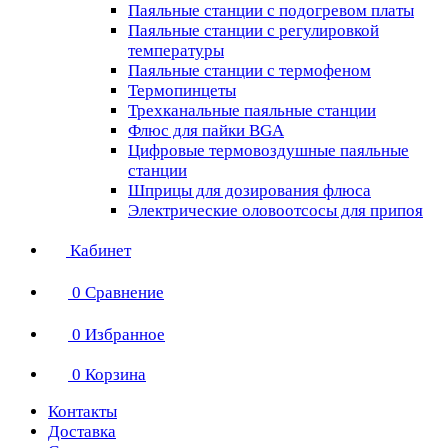
Паяльные станции с подогревом платы
Паяльные станции с регулировкой
температуры
Паяльные станции с термофеном
Термопинцеты
Трехканальные паяльные станции
Флюс для пайки BGA
Цифровые термовоздушные паяльные
станции
Шприцы для дозирования флюса
Электрические оловоотсосы для припоя
Кабинет
0
Сравнение
0
Избранное
0
Корзина
Контакты
Доставка