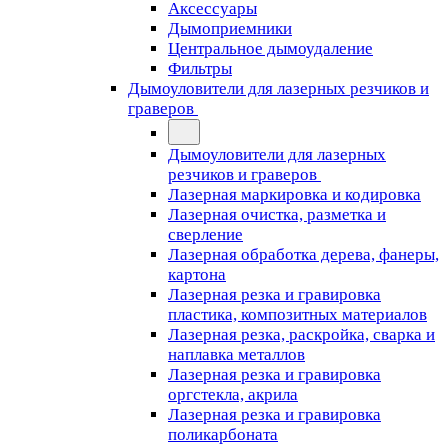
Аксессуары
Дымоприемники
Центральное дымоудаление
Фильтры
Дымоуловители для лазерных резчиков и
граверов
Дымоуловители для лазерных
резчиков и граверов
Лазерная маркировка и кодировка
Лазерная очистка, разметка и
сверление
Лазерная обработка дерева, фанеры,
картона
Лазерная резка и гравировка
пластика, композитных материалов
Лазерная резка, раскройка, сварка и
наплавка металлов
Лазерная резка и гравировка
оргстекла, акрила
Лазерная резка и гравировка
поликарбоната