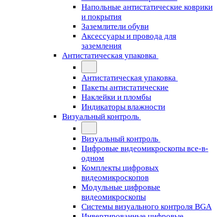
Напольные антистатические коврики
и покрытия
Заземлители обуви
Аксессуары и провода для
заземления
Антистатическая упаковка
Антистатическая упаковка
Пакеты антистатические
Наклейки и пломбы
Индикаторы влажности
Визуальный контроль
Визуальный контроль
Цифровые видеомикроскопы все-в-
одном
Комплекты цифровых
видеомикроскопов
Модульные цифровые
видеомикроскопы
Cистемы визуального контроля BGA
Инвертированные цифровые