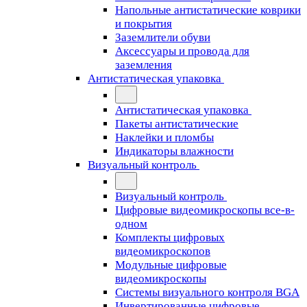
Напольные антистатические коврики
и покрытия
Заземлители обуви
Аксессуары и провода для
заземления
Антистатическая упаковка
Антистатическая упаковка
Пакеты антистатические
Наклейки и пломбы
Индикаторы влажности
Визуальный контроль
Визуальный контроль
Цифровые видеомикроскопы все-в-
одном
Комплекты цифровых
видеомикроскопов
Модульные цифровые
видеомикроскопы
Cистемы визуального контроля BGA
Инвертированные цифровые