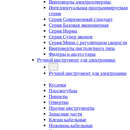
Винтоверты электроотвертки
Интеллектуальная программируемая
серия
Серия Современный стандарт
Серия Базовая экономичная
Серия Норма
Серия Cупер эконом
Серия Мини с регулятором скорости
Винтоверты пистолетного типа
Фидеры и аксессуары
Ручной инструмент для электроники
Ручной инструмент для электроники
Кусачки
Плоскогубцы
Пинцеты
Отвертки
Прочие инструменты
Запасные части
Клещи кабельные
Ножницы кабельные