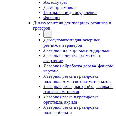
Аксессуары
Дымоприемники
Центральное дымоудаление
Фильтры
Дымоуловители для лазерных резчиков и
граверов
Дымоуловители для лазерных
резчиков и граверов
Лазерная маркировка и кодировка
Лазерная очистка, разметка и
сверление
Лазерная обработка дерева, фанеры,
картона
Лазерная резка и гравировка
пластика, композитных материалов
Лазерная резка, раскройка, сварка и
наплавка металлов
Лазерная резка и гравировка
оргстекла, акрила
Лазерная резка и гравировка
поликарбоната