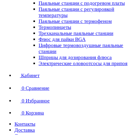
Паяльные станции с подогревом платы
Паяльные станции с регулировкой
температуры
Паяльные станции с термофеном
Термопинцеты
Трехканальные паяльные станции
Флюс для пайки BGA
Цифровые термовоздушные паяльные
станции
Шприцы для дозирования флюса
Электрические оловоотсосы для припоя
Кабинет
0
Сравнение
0
Избранное
0
Корзина
Контакты
Доставка