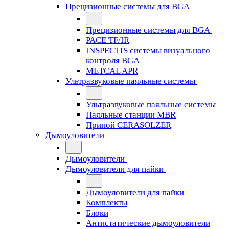
Прецизионные системы для BGA
Прецизионные системы для BGA
PACE TF/IR
INSPECTIS системы визуального
контроля BGA
METCAL APR
Ультразвуковые паяльные системы
Ультразвуковые паяльные системы
Паяльные станции MBR
Припой CERASOLZER
Дымоуловители
Дымоуловители
Дымоуловители для пайки
Дымоуловители для пайки
Комплекты
Блоки
Антистатические дымоуловители