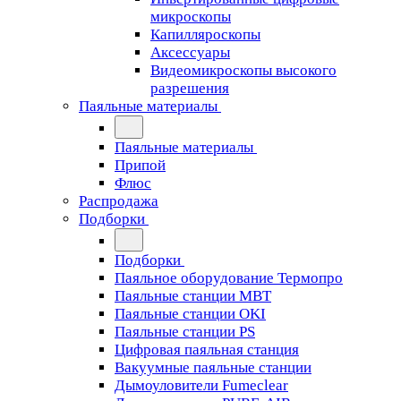
микроскопы
Капилляроскопы
Аксессуары
Видеомикроскопы высокого
разрешения
Паяльные материалы
Паяльные материалы
Припой
Флюс
Распродажа
Подборки
Подборки
Паяльное оборудование Термопро
Паяльные станции MBT
Паяльные станции OKI
Паяльные станции PS
Цифровая паяльная станция
Вакуумные паяльные станции
Дымоуловители Fumeclear