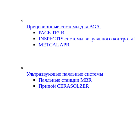
Прецизионные системы для BGA
PACE TF/IR
INSPECTIS системы визуального контроля
METCAL APR
Ультразвуковые паяльные системы
Паяльные станции MBR
Припой CERASOLZER