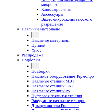
микроскопы
Капилляроскопы
Аксессуары
Видеомикроскопы высокого
разрешения
Паяльные материалы
Паяльные материалы
Припой
Флюс
Распродажа
Подборки
Подборки
Паяльное оборудование Термопро
Паяльные станции MBT
Паяльные станции OKI
Паяльные станции PS
Цифровая паяльная станция
Вакуумные паяльные станции
Дымоуловители Fumeclear