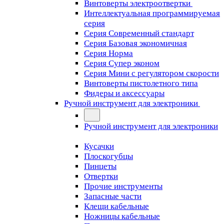
Винтоверты электроотвертки
Интеллектуальная программируемая
серия
Серия Современный стандарт
Серия Базовая экономичная
Серия Норма
Серия Cупер эконом
Серия Мини с регулятором скорости
Винтоверты пистолетного типа
Фидеры и аксессуары
Ручной инструмент для электроники
Ручной инструмент для электроники
Кусачки
Плоскогубцы
Пинцеты
Отвертки
Прочие инструменты
Запасные части
Клещи кабельные
Ножницы кабельные