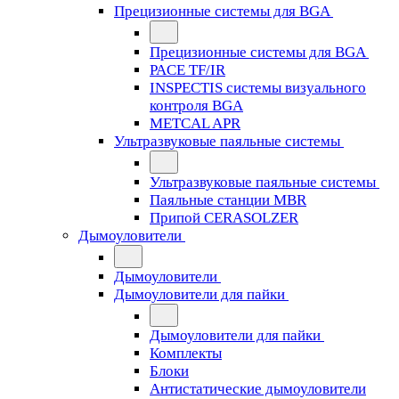
Прецизионные системы для BGA
Прецизионные системы для BGA
PACE TF/IR
INSPECTIS системы визуального
контроля BGA
METCAL APR
Ультразвуковые паяльные системы
Ультразвуковые паяльные системы
Паяльные станции MBR
Припой CERASOLZER
Дымоуловители
Дымоуловители
Дымоуловители для пайки
Дымоуловители для пайки
Комплекты
Блоки
Антистатические дымоуловители