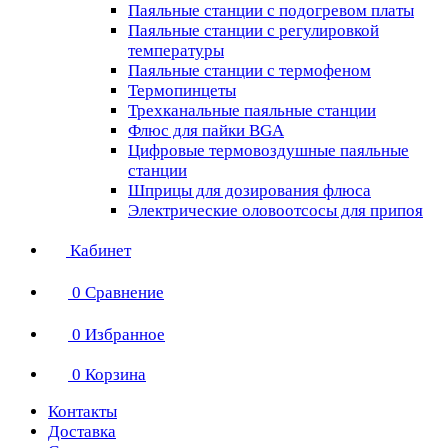
Паяльные станции с подогревом платы
Паяльные станции с регулировкой
температуры
Паяльные станции с термофеном
Термопинцеты
Трехканальные паяльные станции
Флюс для пайки BGA
Цифровые термовоздушные паяльные
станции
Шприцы для дозирования флюса
Электрические оловоотсосы для припоя
Кабинет
0
Сравнение
0
Избранное
0
Корзина
Контакты
Доставка