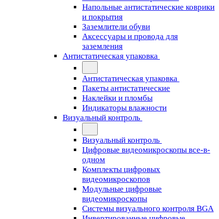
Напольные антистатические коврики
и покрытия
Заземлители обуви
Аксессуары и провода для
заземления
Антистатическая упаковка
Антистатическая упаковка
Пакеты антистатические
Наклейки и пломбы
Индикаторы влажности
Визуальный контроль
Визуальный контроль
Цифровые видеомикроскопы все-в-
одном
Комплекты цифровых
видеомикроскопов
Модульные цифровые
видеомикроскопы
Cистемы визуального контроля BGA
Инвертированные цифровые