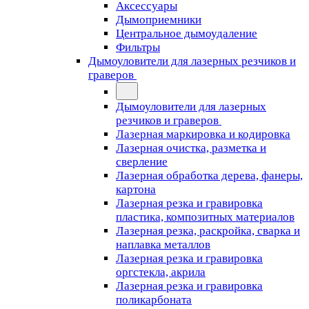
Аксессуары
Дымоприемники
Центральное дымоудаление
Фильтры
Дымоуловители для лазерных резчиков и
граверов
Дымоуловители для лазерных
резчиков и граверов
Лазерная маркировка и кодировка
Лазерная очистка, разметка и
сверление
Лазерная обработка дерева, фанеры,
картона
Лазерная резка и гравировка
пластика, композитных материалов
Лазерная резка, раскройка, сварка и
наплавка металлов
Лазерная резка и гравировка
оргстекла, акрила
Лазерная резка и гравировка
поликарбоната