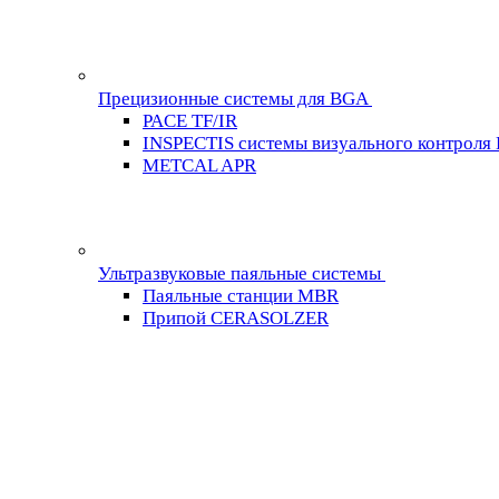
Прецизионные системы для BGA
PACE TF/IR
INSPECTIS системы визуального контроля
METCAL APR
Ультразвуковые паяльные системы
Паяльные станции MBR
Припой CERASOLZER