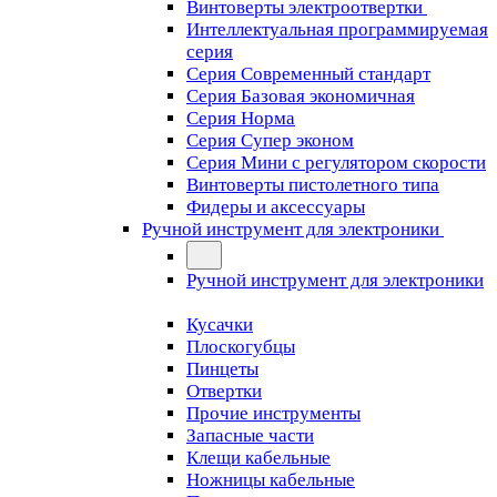
Винтоверты электроотвертки
Интеллектуальная программируемая
серия
Серия Современный стандарт
Серия Базовая экономичная
Серия Норма
Серия Cупер эконом
Серия Мини с регулятором скорости
Винтоверты пистолетного типа
Фидеры и аксессуары
Ручной инструмент для электроники
Ручной инструмент для электроники
Кусачки
Плоскогубцы
Пинцеты
Отвертки
Прочие инструменты
Запасные части
Клещи кабельные
Ножницы кабельные