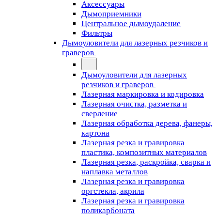
Аксессуары
Дымоприемники
Центральное дымоудаление
Фильтры
Дымоуловители для лазерных резчиков и
граверов
Дымоуловители для лазерных
резчиков и граверов
Лазерная маркировка и кодировка
Лазерная очистка, разметка и
сверление
Лазерная обработка дерева, фанеры,
картона
Лазерная резка и гравировка
пластика, композитных материалов
Лазерная резка, раскройка, сварка и
наплавка металлов
Лазерная резка и гравировка
оргстекла, акрила
Лазерная резка и гравировка
поликарбоната