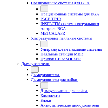
Прецизионные системы для BGA
Прецизионные системы для BGA
PACE TF/IR
INSPECTIS системы визуального
контроля BGA
METCAL APR
Ультразвуковые паяльные системы
Ультразвуковые паяльные системы
Паяльные станции MBR
Припой CERASOLZER
Дымоуловители
Дымоуловители
Дымоуловители для пайки
Дымоуловители для пайки
Комплекты
Блоки
Антистатические дымоуловители