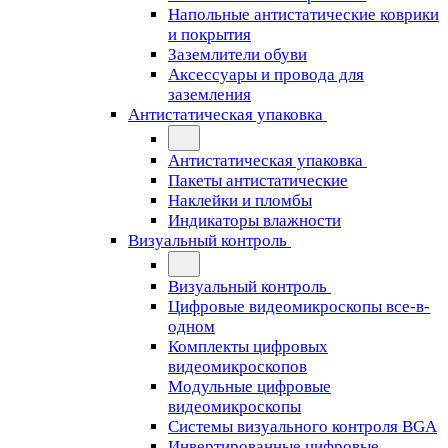
Напольные антистатические коврики
и покрытия
Заземлители обуви
Аксессуары и провода для
заземления
Антистатическая упаковка
Антистатическая упаковка
Пакеты антистатические
Наклейки и пломбы
Индикаторы влажности
Визуальный контроль
Визуальный контроль
Цифровые видеомикроскопы все-в-
одном
Комплекты цифровых
видеомикроскопов
Модульные цифровые
видеомикроскопы
Cистемы визуального контроля BGA
Инвертированные цифровые