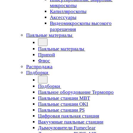
микроскопы
Капилляроскопы
Аксессуары
Видеомикроскопы высокого
разрешения
Паяльные материалы
Паяльные материалы
Припой
Флюс
Распродажа
Подборки
Подборки
Паяльное оборудование Термопро
Паяльные станции MBT
Паяльные станции OKI
Паяльные станции PS
Цифровая паяльная станция
Вакуумные паяльные станции
Дымоуловители Fumeclear