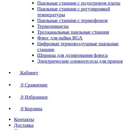
Паяльные станции с подогревом платы
Паяльные станции с регулировкой
температуры
Паяльные станции с термофеном
Термопинцеты
Трехканальные паяльные станции
Флюс для пайки BGA
Цифровые термовоздушные паяльные
станции
Шприцы для дозирования флюса
Электрические оловоотсосы для припоя
Кабинет
0
Сравнение
0
Избранное
0
Корзина
Контакты
Доставка