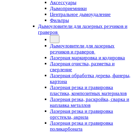
Аксессуары
Дымоприемники
Центральное дымоудаление
Фильтры
Дымоуловители для лазерных резчиков и
граверов
Дымоуловители для лазерных
резчиков и граверов
Лазерная маркировка и кодировка
Лазерная очистка, разметка и
сверление
Лазерная обработка дерева, фанеры,
картона
Лазерная резка и гравировка
пластика, композитных материалов
Лазерная резка, раскройка, сварка и
наплавка металлов
Лазерная резка и гравировка
оргстекла, акрила
Лазерная резка и гравировка
поликарбоната