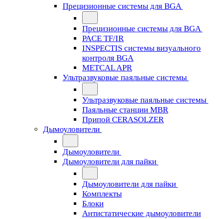
Прецизионные системы для BGA
Прецизионные системы для BGA
PACE TF/IR
INSPECTIS системы визуального
контроля BGA
METCAL APR
Ультразвуковые паяльные системы
Ультразвуковые паяльные системы
Паяльные станции MBR
Припой CERASOLZER
Дымоуловители
Дымоуловители
Дымоуловители для пайки
Дымоуловители для пайки
Комплекты
Блоки
Антистатические дымоуловители