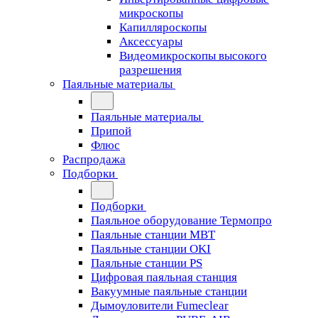
микроскопы
Капилляроскопы
Аксессуары
Видеомикроскопы высокого
разрешения
Паяльные материалы
Паяльные материалы
Припой
Флюс
Распродажа
Подборки
Подборки
Паяльное оборудование Термопро
Паяльные станции MBT
Паяльные станции OKI
Паяльные станции PS
Цифровая паяльная станция
Вакуумные паяльные станции
Дымоуловители Fumeclear