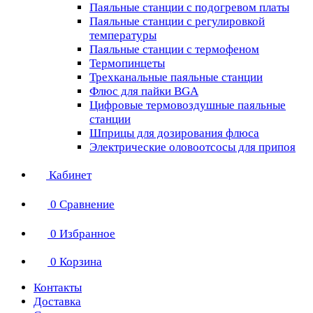
Паяльные станции с подогревом платы
Паяльные станции с регулировкой
температуры
Паяльные станции с термофеном
Термопинцеты
Трехканальные паяльные станции
Флюс для пайки BGA
Цифровые термовоздушные паяльные
станции
Шприцы для дозирования флюса
Электрические оловоотсосы для припоя
Кабинет
0
Сравнение
0
Избранное
0
Корзина
Контакты
Доставка