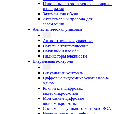
Напольные антистатические коврики
и покрытия
Заземлители обуви
Аксессуары и провода для
заземления
Антистатическая упаковка
Антистатическая упаковка
Пакеты антистатические
Наклейки и пломбы
Индикаторы влажности
Визуальный контроль
Визуальный контроль
Цифровые видеомикроскопы все-в-
одном
Комплекты цифровых
видеомикроскопов
Модульные цифровые
видеомикроскопы
Cистемы визуального контроля BGA
Инвертированные цифровые