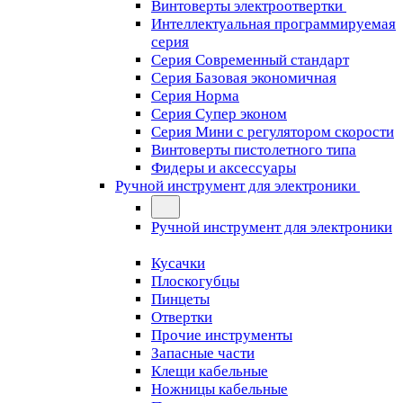
Винтоверты электроотвертки
Интеллектуальная программируемая
серия
Серия Современный стандарт
Серия Базовая экономичная
Серия Норма
Серия Cупер эконом
Серия Мини с регулятором скорости
Винтоверты пистолетного типа
Фидеры и аксессуары
Ручной инструмент для электроники
Ручной инструмент для электроники
Кусачки
Плоскогубцы
Пинцеты
Отвертки
Прочие инструменты
Запасные части
Клещи кабельные
Ножницы кабельные