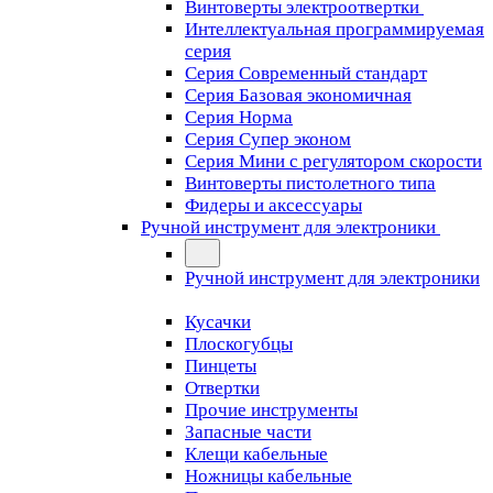
Винтоверты электроотвертки
Интеллектуальная программируемая
серия
Серия Современный стандарт
Серия Базовая экономичная
Серия Норма
Серия Cупер эконом
Серия Мини с регулятором скорости
Винтоверты пистолетного типа
Фидеры и аксессуары
Ручной инструмент для электроники
Ручной инструмент для электроники
Кусачки
Плоскогубцы
Пинцеты
Отвертки
Прочие инструменты
Запасные части
Клещи кабельные
Ножницы кабельные