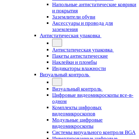
Напольные антистатические коврики
и покрытия
Заземлители обуви
Аксессуары и провода для
заземления
Антистатическая упаковка
Антистатическая упаковка
Пакеты антистатические
Наклейки и пломбы
Индикаторы влажности
Визуальный контроль
Визуальный контроль
Цифровые видеомикроскопы все-в-
одном
Комплекты цифровых
видеомикроскопов
Модульные цифровые
видеомикроскопы
Cистемы визуального контроля BGA
Инвертированные цифровые