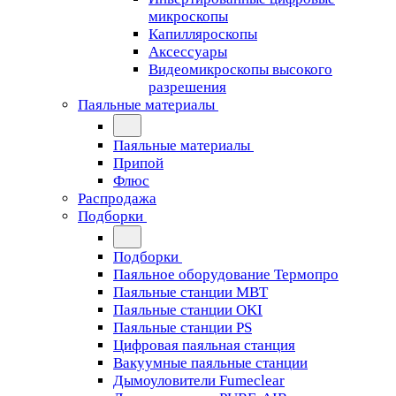
микроскопы
Капилляроскопы
Аксессуары
Видеомикроскопы высокого
разрешения
Паяльные материалы
Паяльные материалы
Припой
Флюс
Распродажа
Подборки
Подборки
Паяльное оборудование Термопро
Паяльные станции MBT
Паяльные станции OKI
Паяльные станции PS
Цифровая паяльная станция
Вакуумные паяльные станции
Дымоуловители Fumeclear