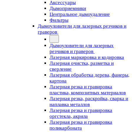
Аксессуары
Дымоприемники
Центральное дымоудаление
Фильтры
Дымоуловители для лазерных резчиков и
граверов
Дымоуловители для лазерных
резчиков и граверов
Лазерная маркировка и кодировка
Лазерная очистка, разметка и
сверление
Лазерная обработка дерева, фанеры,
картона
Лазерная резка и гравировка
пластика, композитных материалов
Лазерная резка, раскройка, сварка и
наплавка металлов
Лазерная резка и гравировка
оргстекла, акрила
Лазерная резка и гравировка
поликарбоната