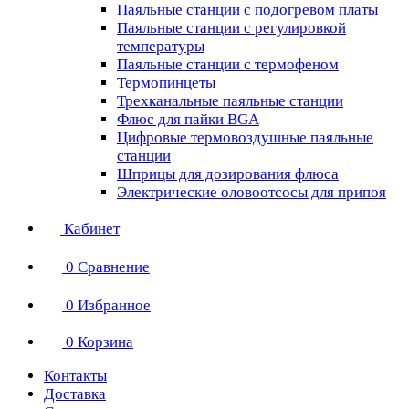
Паяльные станции с подогревом платы
Паяльные станции с регулировкой
температуры
Паяльные станции с термофеном
Термопинцеты
Трехканальные паяльные станции
Флюс для пайки BGA
Цифровые термовоздушные паяльные
станции
Шприцы для дозирования флюса
Электрические оловоотсосы для припоя
Кабинет
0
Сравнение
0
Избранное
0
Корзина
Контакты
Доставка