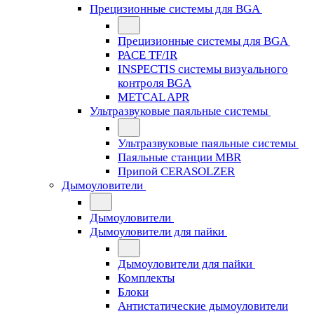
Прецизионные системы для BGA
Прецизионные системы для BGA
PACE TF/IR
INSPECTIS системы визуального
контроля BGA
METCAL APR
Ультразвуковые паяльные системы
Ультразвуковые паяльные системы
Паяльные станции MBR
Припой CERASOLZER
Дымоуловители
Дымоуловители
Дымоуловители для пайки
Дымоуловители для пайки
Комплекты
Блоки
Антистатические дымоуловители