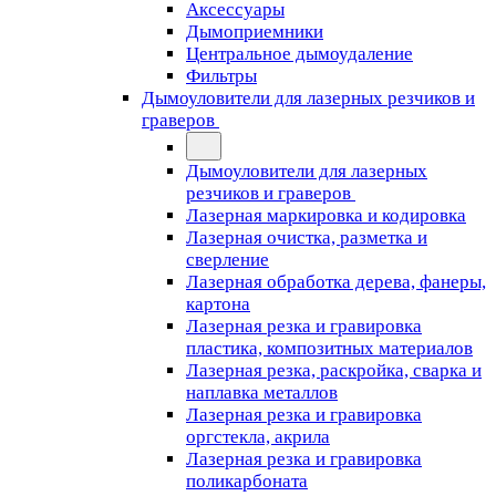
Аксессуары
Дымоприемники
Центральное дымоудаление
Фильтры
Дымоуловители для лазерных резчиков и
граверов
Дымоуловители для лазерных
резчиков и граверов
Лазерная маркировка и кодировка
Лазерная очистка, разметка и
сверление
Лазерная обработка дерева, фанеры,
картона
Лазерная резка и гравировка
пластика, композитных материалов
Лазерная резка, раскройка, сварка и
наплавка металлов
Лазерная резка и гравировка
оргстекла, акрила
Лазерная резка и гравировка
поликарбоната