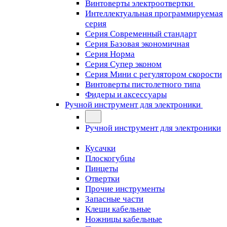
Винтоверты электроотвертки
Интеллектуальная программируемая
серия
Серия Современный стандарт
Серия Базовая экономичная
Серия Норма
Серия Cупер эконом
Серия Мини с регулятором скорости
Винтоверты пистолетного типа
Фидеры и аксессуары
Ручной инструмент для электроники
Ручной инструмент для электроники
Кусачки
Плоскогубцы
Пинцеты
Отвертки
Прочие инструменты
Запасные части
Клещи кабельные
Ножницы кабельные