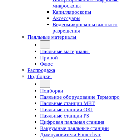
микроскопы
Капилляроскопы
Аксессуары
Видеомикроскопы высокого
разрешения
Паяльные материалы
Паяльные материалы
Припой
Флюс
Распродажа
Подборки
Подборки
Паяльное оборудование Термопро
Паяльные станции MBT
Паяльные станции OKI
Паяльные станции PS
Цифровая паяльная станция
Вакуумные паяльные станции
Дымоуловители Fumeclear