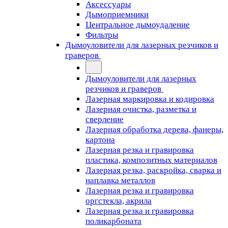
Аксессуары
Дымоприемники
Центральное дымоудаление
Фильтры
Дымоуловители для лазерных резчиков и
граверов
Дымоуловители для лазерных
резчиков и граверов
Лазерная маркировка и кодировка
Лазерная очистка, разметка и
сверление
Лазерная обработка дерева, фанеры,
картона
Лазерная резка и гравировка
пластика, композитных материалов
Лазерная резка, раскройка, сварка и
наплавка металлов
Лазерная резка и гравировка
оргстекла, акрила
Лазерная резка и гравировка
поликарбоната