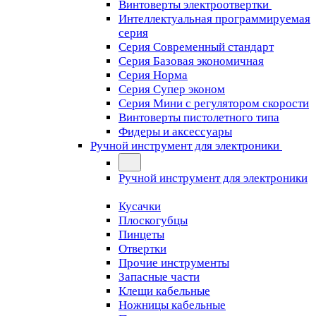
Винтоверты электроотвертки
Интеллектуальная программируемая
серия
Серия Современный стандарт
Серия Базовая экономичная
Серия Норма
Серия Cупер эконом
Серия Мини с регулятором скорости
Винтоверты пистолетного типа
Фидеры и аксессуары
Ручной инструмент для электроники
Ручной инструмент для электроники
Кусачки
Плоскогубцы
Пинцеты
Отвертки
Прочие инструменты
Запасные части
Клещи кабельные
Ножницы кабельные