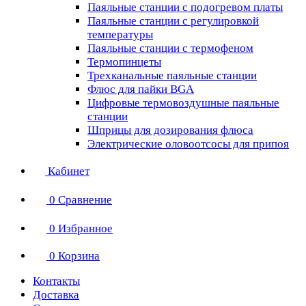
Паяльные станции с подогревом платы
Паяльные станции с регулировкой
температуры
Паяльные станции с термофеном
Термопинцеты
Трехканальные паяльные станции
Флюс для пайки BGA
Цифровые термовоздушные паяльные
станции
Шприцы для дозирования флюса
Электрические оловоотсосы для припоя
Кабинет
0
Сравнение
0
Избранное
0
Корзина
Контакты
Доставка