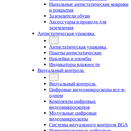
Напольные антистатические коврики
и покрытия
Заземлители обуви
Аксессуары и провода для
заземления
Антистатическая упаковка
Антистатическая упаковка
Пакеты антистатические
Наклейки и пломбы
Индикаторы влажности
Визуальный контроль
Визуальный контроль
Цифровые видеомикроскопы все-в-
одном
Комплекты цифровых
видеомикроскопов
Модульные цифровые
видеомикроскопы
Cистемы визуального контроля BGA
Инвертированные цифровые