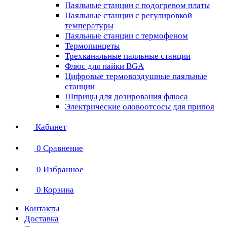
Паяльные станции с подогревом платы
Паяльные станции с регулировкой
температуры
Паяльные станции с термофеном
Термопинцеты
Трехканальные паяльные станции
Флюс для пайки BGA
Цифровые термовоздушные паяльные
станции
Шприцы для дозирования флюса
Электрические оловоотсосы для припоя
Кабинет
0
Сравнение
0
Избранное
0
Корзина
Контакты
Доставка