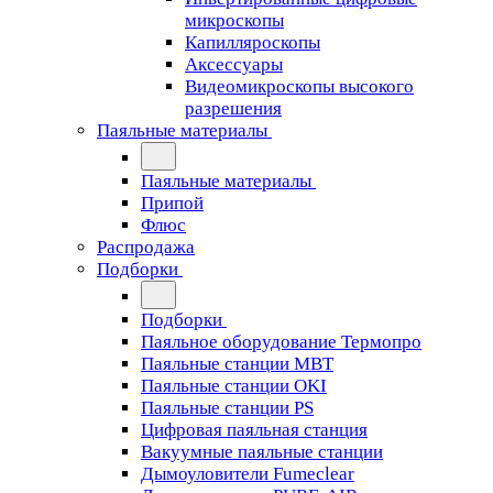
микроскопы
Капилляроскопы
Аксессуары
Видеомикроскопы высокого
разрешения
Паяльные материалы
Паяльные материалы
Припой
Флюс
Распродажа
Подборки
Подборки
Паяльное оборудование Термопро
Паяльные станции MBT
Паяльные станции OKI
Паяльные станции PS
Цифровая паяльная станция
Вакуумные паяльные станции
Дымоуловители Fumeclear