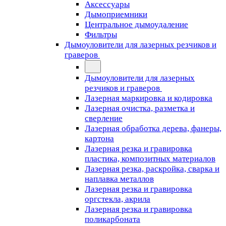
Аксессуары
Дымоприемники
Центральное дымоудаление
Фильтры
Дымоуловители для лазерных резчиков и
граверов
Дымоуловители для лазерных
резчиков и граверов
Лазерная маркировка и кодировка
Лазерная очистка, разметка и
сверление
Лазерная обработка дерева, фанеры,
картона
Лазерная резка и гравировка
пластика, композитных материалов
Лазерная резка, раскройка, сварка и
наплавка металлов
Лазерная резка и гравировка
оргстекла, акрила
Лазерная резка и гравировка
поликарбоната