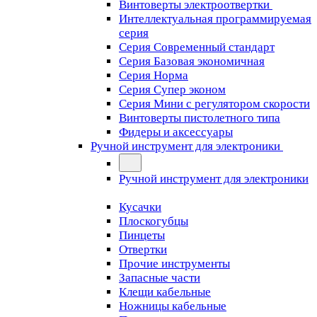
Винтоверты электроотвертки
Интеллектуальная программируемая
серия
Серия Современный стандарт
Серия Базовая экономичная
Серия Норма
Серия Cупер эконом
Серия Мини с регулятором скорости
Винтоверты пистолетного типа
Фидеры и аксессуары
Ручной инструмент для электроники
Ручной инструмент для электроники
Кусачки
Плоскогубцы
Пинцеты
Отвертки
Прочие инструменты
Запасные части
Клещи кабельные
Ножницы кабельные