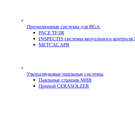
Прецизионные системы для BGA
PACE TF/IR
INSPECTIS системы визуального контроля
METCAL APR
Ультразвуковые паяльные системы
Паяльные станции MBR
Припой CERASOLZER