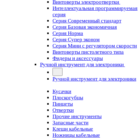
Винтоверты электроотвертки
Интеллектуальная программируемая
серия
Серия Современный стандарт
Серия Базовая экономичная
Серия Норма
Серия Cупер эконом
Серия Мини с регулятором скорости
Винтоверты пистолетного типа
Фидеры и аксессуары
Ручной инструмент для электроники
Ручной инструмент для электроники
Кусачки
Плоскогубцы
Пинцеты
Отвертки
Прочие инструменты
Запасные части
Клещи кабельные
Ножницы кабельные