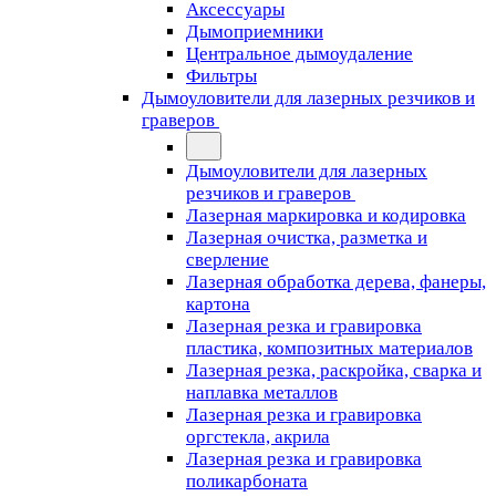
Аксессуары
Дымоприемники
Центральное дымоудаление
Фильтры
Дымоуловители для лазерных резчиков и
граверов
Дымоуловители для лазерных
резчиков и граверов
Лазерная маркировка и кодировка
Лазерная очистка, разметка и
сверление
Лазерная обработка дерева, фанеры,
картона
Лазерная резка и гравировка
пластика, композитных материалов
Лазерная резка, раскройка, сварка и
наплавка металлов
Лазерная резка и гравировка
оргстекла, акрила
Лазерная резка и гравировка
поликарбоната