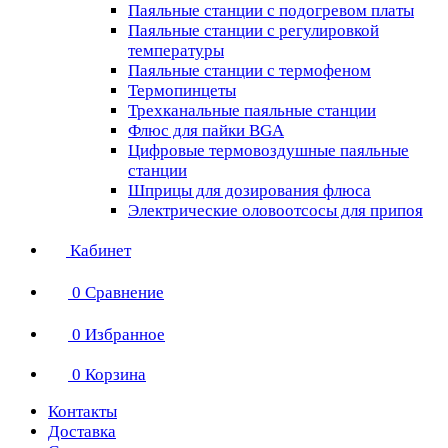
Паяльные станции с подогревом платы
Паяльные станции с регулировкой
температуры
Паяльные станции с термофеном
Термопинцеты
Трехканальные паяльные станции
Флюс для пайки BGA
Цифровые термовоздушные паяльные
станции
Шприцы для дозирования флюса
Электрические оловоотсосы для припоя
Кабинет
0
Сравнение
0
Избранное
0
Корзина
Контакты
Доставка