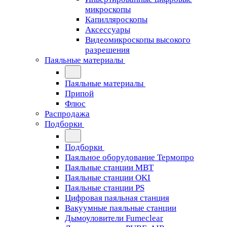
микроскопы
Капилляроскопы
Аксессуары
Видеомикроскопы высокого
разрешения
Паяльные материалы
Паяльные материалы
Припой
Флюс
Распродажа
Подборки
Подборки
Паяльное оборудование Термопро
Паяльные станции MBT
Паяльные станции OKI
Паяльные станции PS
Цифровая паяльная станция
Вакуумные паяльные станции
Дымоуловители Fumeclear