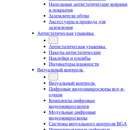
Напольные антистатические коврики
и покрытия
Заземлители обуви
Аксессуары и провода для
заземления
Антистатическая упаковка
Антистатическая упаковка
Пакеты антистатические
Наклейки и пломбы
Индикаторы влажности
Визуальный контроль
Визуальный контроль
Цифровые видеомикроскопы все-в-
одном
Комплекты цифровых
видеомикроскопов
Модульные цифровые
видеомикроскопы
Cистемы визуального контроля BGA
Инвертированные цифровые