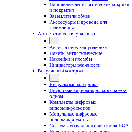
Напольные антистатические коврики
и покрытия
Заземлители обуви
Аксессуары и провода для
заземления
Антистатическая упаковка
Антистатическая упаковка
Пакеты антистатические
Наклейки и пломбы
Индикаторы влажности
Визуальный контроль
Визуальный контроль
Цифровые видеомикроскопы все-в-
одном
Комплекты цифровых
видеомикроскопов
Модульные цифровые
видеомикроскопы
Cистемы визуального контроля BGA
Инвертированные цифровые