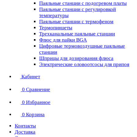
Паяльные станции с подогревом платы
Паяльные станции с регулировкой
температуры
Паяльные станции с термофеном
Термопинцеты
Трехканальные паяльные станции
Флюс для пайки BGA
Цифровые термовоздушные паяльные
станции
Шприцы для дозирования флюса
Электрические оловоотсосы для припоя
Кабинет
0
Сравнение
0
Избранное
0
Корзина
Контакты
Доставка