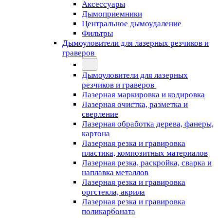
Аксессуары
Дымоприемники
Центральное дымоудаление
Фильтры
Дымоуловители для лазерных резчиков и
граверов
Дымоуловители для лазерных
резчиков и граверов
Лазерная маркировка и кодировка
Лазерная очистка, разметка и
сверление
Лазерная обработка дерева, фанеры,
картона
Лазерная резка и гравировка
пластика, композитных материалов
Лазерная резка, раскройка, сварка и
наплавка металлов
Лазерная резка и гравировка
оргстекла, акрила
Лазерная резка и гравировка
поликарбоната