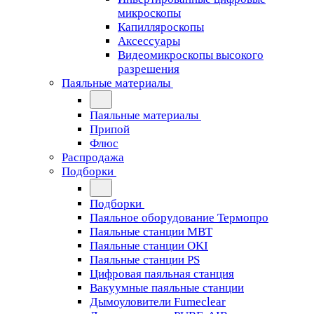
микроскопы
Капилляроскопы
Аксессуары
Видеомикроскопы высокого
разрешения
Паяльные материалы
Паяльные материалы
Припой
Флюс
Распродажа
Подборки
Подборки
Паяльное оборудование Термопро
Паяльные станции MBT
Паяльные станции OKI
Паяльные станции PS
Цифровая паяльная станция
Вакуумные паяльные станции
Дымоуловители Fumeclear