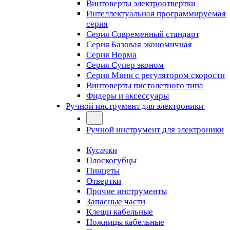
Винтоверты электроотвертки
Интеллектуальная программируемая
серия
Серия Современный стандарт
Серия Базовая экономичная
Серия Норма
Серия Cупер эконом
Серия Мини с регулятором скорости
Винтоверты пистолетного типа
Фидеры и аксессуары
Ручной инструмент для электроники
Ручной инструмент для электроники
Кусачки
Плоскогубцы
Пинцеты
Отвертки
Прочие инструменты
Запасные части
Клещи кабельные
Ножницы кабельные