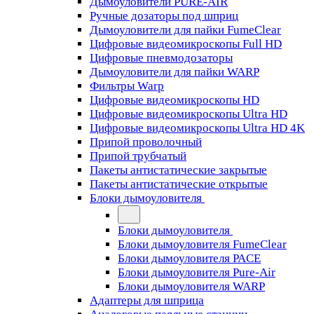
Дымоуловители PURE-AIR
Ручные дозаторы под шприц
Дымоуловители для пайки FumeClear
Цифровые видеомикроскопы Full HD
Цифровые пневмодозаторы
Дымоуловители для пайки WARP
Фильтры Warp
Цифровые видеомикроскопы HD
Цифровые видеомикроскопы Ultra HD
Цифровые видеомикроскопы Ultra HD 4K
Припой проволочный
Припой трубчатый
Пакеты антистатические закрытые
Пакеты антистатические открытые
Блоки дымоуловителя
Блоки дымоуловителя
Блоки дымоуловителя FumeClear
Блоки дымоуловителя PACE
Блоки дымоуловителя Pure-Air
Блоки дымоуловителя WARP
Адаптеры для шприца