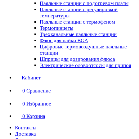
Паяльные станции с подогревом платы
Паяльные станции с регулировкой
температуры
Паяльные станции с термофеном
Термопинцеты
Трехканальные паяльные станции
Флюс для пайки BGA
Цифровые термовоздушные паяльные
станции
Шприцы для дозирования флюса
Электрические оловоотсосы для припоя
Кабинет
0
Сравнение
0
Избранное
0
Корзина
Контакты
Доставка