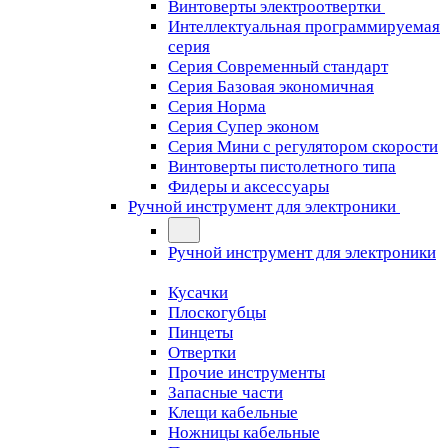
Винтоверты электроотвертки
Интеллектуальная программируемая
серия
Серия Современный стандарт
Серия Базовая экономичная
Серия Норма
Серия Cупер эконом
Серия Мини с регулятором скорости
Винтоверты пистолетного типа
Фидеры и аксессуары
Ручной инструмент для электроники
Ручной инструмент для электроники
Кусачки
Плоскогубцы
Пинцеты
Отвертки
Прочие инструменты
Запасные части
Клещи кабельные
Ножницы кабельные