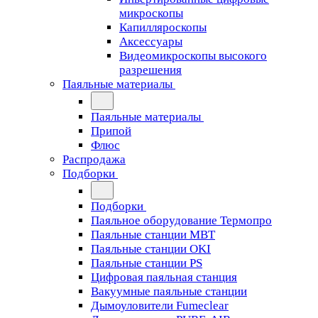
микроскопы
Капилляроскопы
Аксессуары
Видеомикроскопы высокого
разрешения
Паяльные материалы
Паяльные материалы
Припой
Флюс
Распродажа
Подборки
Подборки
Паяльное оборудование Термопро
Паяльные станции MBT
Паяльные станции OKI
Паяльные станции PS
Цифровая паяльная станция
Вакуумные паяльные станции
Дымоуловители Fumeclear