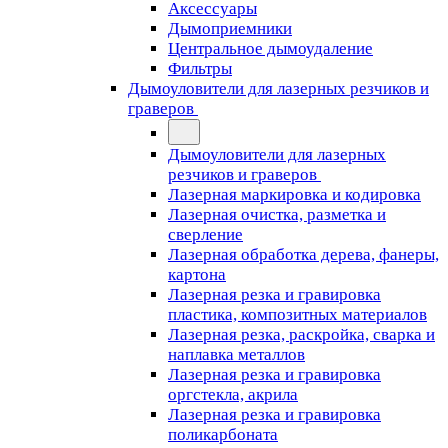
Аксессуары
Дымоприемники
Центральное дымоудаление
Фильтры
Дымоуловители для лазерных резчиков и
граверов
Дымоуловители для лазерных
резчиков и граверов
Лазерная маркировка и кодировка
Лазерная очистка, разметка и
сверление
Лазерная обработка дерева, фанеры,
картона
Лазерная резка и гравировка
пластика, композитных материалов
Лазерная резка, раскройка, сварка и
наплавка металлов
Лазерная резка и гравировка
оргстекла, акрила
Лазерная резка и гравировка
поликарбоната