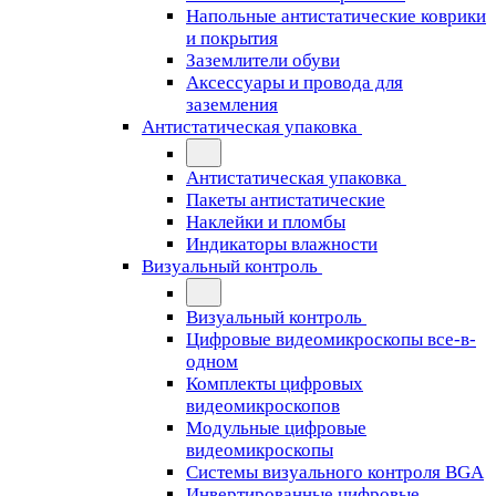
Напольные антистатические коврики
и покрытия
Заземлители обуви
Аксессуары и провода для
заземления
Антистатическая упаковка
Антистатическая упаковка
Пакеты антистатические
Наклейки и пломбы
Индикаторы влажности
Визуальный контроль
Визуальный контроль
Цифровые видеомикроскопы все-в-
одном
Комплекты цифровых
видеомикроскопов
Модульные цифровые
видеомикроскопы
Cистемы визуального контроля BGA
Инвертированные цифровые