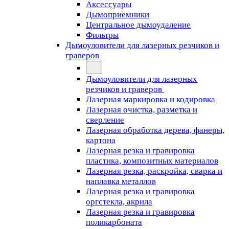
Аксессуары
Дымоприемники
Центральное дымоудаление
Фильтры
Дымоуловители для лазерных резчиков и
граверов
Дымоуловители для лазерных
резчиков и граверов
Лазерная маркировка и кодировка
Лазерная очистка, разметка и
сверление
Лазерная обработка дерева, фанеры,
картона
Лазерная резка и гравировка
пластика, композитных материалов
Лазерная резка, раскройка, сварка и
наплавка металлов
Лазерная резка и гравировка
оргстекла, акрила
Лазерная резка и гравировка
поликарбоната