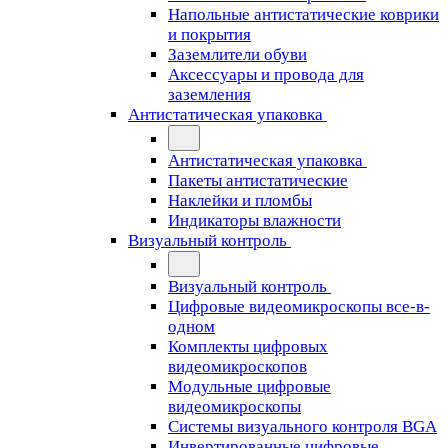
Напольные антистатические коврики
и покрытия
Заземлители обуви
Аксессуары и провода для
заземления
Антистатическая упаковка
Антистатическая упаковка
Пакеты антистатические
Наклейки и пломбы
Индикаторы влажности
Визуальный контроль
Визуальный контроль
Цифровые видеомикроскопы все-в-
одном
Комплекты цифровых
видеомикроскопов
Модульные цифровые
видеомикроскопы
Cистемы визуального контроля BGA
Инвертированные цифровые