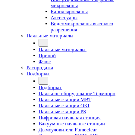
микроскопы
Капилляроскопы
Аксессуары
Видеомикроскопы высокого
разрешения
Паяльные материалы
Паяльные материалы
Припой
Флюс
Распродажа
Подборки
Подборки
Паяльное оборудование Термопро
Паяльные станции MBT
Паяльные станции OKI
Паяльные станции PS
Цифровая паяльная станция
Вакуумные паяльные станции
Дымоуловители Fumeclear