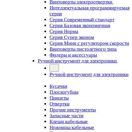
Винтоверты электроотвертки
Интеллектуальная программируемая
серия
Серия Современный стандарт
Серия Базовая экономичная
Серия Норма
Серия Cупер эконом
Серия Мини с регулятором скорости
Винтоверты пистолетного типа
Фидеры и аксессуары
Ручной инструмент для электроники
Ручной инструмент для электроники
Кусачки
Плоскогубцы
Пинцеты
Отвертки
Прочие инструменты
Запасные части
Клещи кабельные
Ножницы кабельные