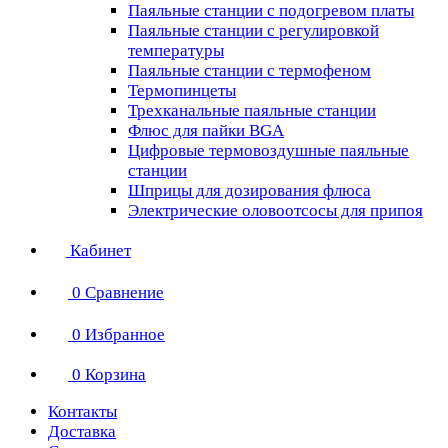
Паяльные станции с подогревом платы
Паяльные станции с регулировкой
температуры
Паяльные станции с термофеном
Термопинцеты
Трехканальные паяльные станции
Флюс для пайки BGA
Цифровые термовоздушные паяльные
станции
Шприцы для дозирования флюса
Электрические оловоотсосы для припоя
Кабинет
0
Сравнение
0
Избранное
0
Корзина
Контакты
Доставка