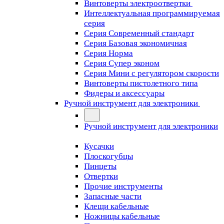
Винтоверты электроотвертки
Интеллектуальная программируемая
серия
Серия Современный стандарт
Серия Базовая экономичная
Серия Норма
Серия Cупер эконом
Серия Мини с регулятором скорости
Винтоверты пистолетного типа
Фидеры и аксессуары
Ручной инструмент для электроники
Ручной инструмент для электроники
Кусачки
Плоскогубцы
Пинцеты
Отвертки
Прочие инструменты
Запасные части
Клещи кабельные
Ножницы кабельные