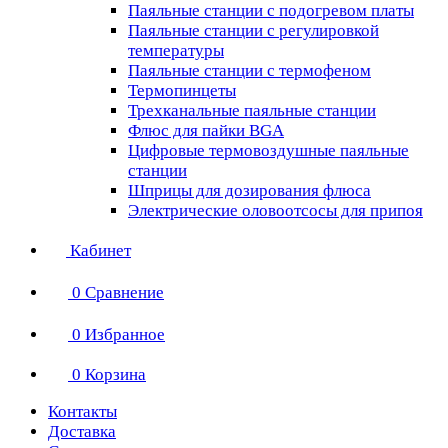
Паяльные станции с подогревом платы
Паяльные станции с регулировкой
температуры
Паяльные станции с термофеном
Термопинцеты
Трехканальные паяльные станции
Флюс для пайки BGA
Цифровые термовоздушные паяльные
станции
Шприцы для дозирования флюса
Электрические оловоотсосы для припоя
Кабинет
0
Сравнение
0
Избранное
0
Корзина
Контакты
Доставка