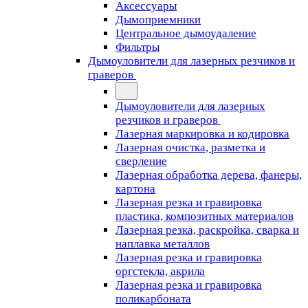
Аксессуары
Дымоприемники
Центральное дымоудаление
Фильтры
Дымоуловители для лазерных резчиков и
граверов
Дымоуловители для лазерных
резчиков и граверов
Лазерная маркировка и кодировка
Лазерная очистка, разметка и
сверление
Лазерная обработка дерева, фанеры,
картона
Лазерная резка и гравировка
пластика, композитных материалов
Лазерная резка, раскройка, сварка и
наплавка металлов
Лазерная резка и гравировка
оргстекла, акрила
Лазерная резка и гравировка
поликарбоната