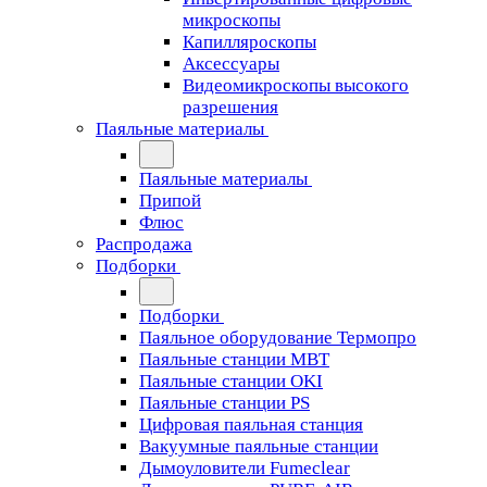
микроскопы
Капилляроскопы
Аксессуары
Видеомикроскопы высокого
разрешения
Паяльные материалы
Паяльные материалы
Припой
Флюс
Распродажа
Подборки
Подборки
Паяльное оборудование Термопро
Паяльные станции MBT
Паяльные станции OKI
Паяльные станции PS
Цифровая паяльная станция
Вакуумные паяльные станции
Дымоуловители Fumeclear