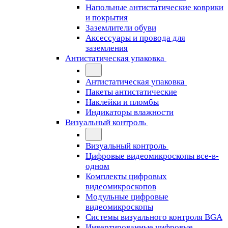
Напольные антистатические коврики
и покрытия
Заземлители обуви
Аксессуары и провода для
заземления
Антистатическая упаковка
Антистатическая упаковка
Пакеты антистатические
Наклейки и пломбы
Индикаторы влажности
Визуальный контроль
Визуальный контроль
Цифровые видеомикроскопы все-в-
одном
Комплекты цифровых
видеомикроскопов
Модульные цифровые
видеомикроскопы
Cистемы визуального контроля BGA
Инвертированные цифровые