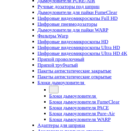
Дымоуловители PURE-AIR
Ручные дозаторы под шприц
Дымоуловители для пайки FumeClear
Цифровые видеомикроскопы Full HD
Цифровые пневмодозаторы
Дымоуловители для пайки WARP
Фильтры Warp
Цифровые видеомикроскопы HD
Цифровые видеомикроскопы Ultra HD
Цифровые видеомикроскопы Ultra HD 4K
Припой проволочный
Припой трубчатый
Пакеты антистатические закрытые
Пакеты антистатические открытые
Блоки дымоуловителя
Блоки дымоуловителя
Блоки дымоуловителя FumeClear
Блоки дымоуловителя PACE
Блоки дымоуловителя Pure-Air
Блоки дымоуловителя WARP
Адаптеры для шприца