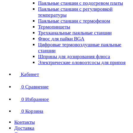
Паяльные станции с подогревом платы
Паяльные станции с регулировкой
температуры
Паяльные станции с термофеном
Термопинцеты
Трехканальные паяльные станции
Флюс для пайки BGA
Цифровые термовоздушные паяльные
станции
Шприцы для дозирования флюса
Электрические оловоотсосы для припоя
Кабинет
0
Сравнение
0
Избранное
0
Корзина
Контакты
Доставка