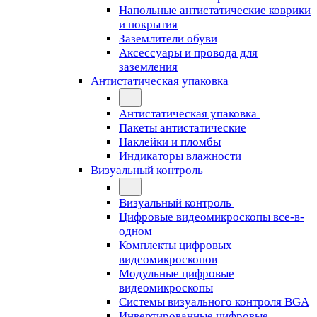
Напольные антистатические коврики
и покрытия
Заземлители обуви
Аксессуары и провода для
заземления
Антистатическая упаковка
Антистатическая упаковка
Пакеты антистатические
Наклейки и пломбы
Индикаторы влажности
Визуальный контроль
Визуальный контроль
Цифровые видеомикроскопы все-в-
одном
Комплекты цифровых
видеомикроскопов
Модульные цифровые
видеомикроскопы
Cистемы визуального контроля BGA
Инвертированные цифровые