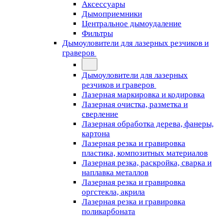
Аксессуары
Дымоприемники
Центральное дымоудаление
Фильтры
Дымоуловители для лазерных резчиков и
граверов
Дымоуловители для лазерных
резчиков и граверов
Лазерная маркировка и кодировка
Лазерная очистка, разметка и
сверление
Лазерная обработка дерева, фанеры,
картона
Лазерная резка и гравировка
пластика, композитных материалов
Лазерная резка, раскройка, сварка и
наплавка металлов
Лазерная резка и гравировка
оргстекла, акрила
Лазерная резка и гравировка
поликарбоната