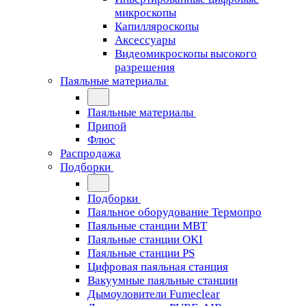
микроскопы
Капилляроскопы
Аксессуары
Видеомикроскопы высокого
разрешения
Паяльные материалы
Паяльные материалы
Припой
Флюс
Распродажа
Подборки
Подборки
Паяльное оборудование Термопро
Паяльные станции MBT
Паяльные станции OKI
Паяльные станции PS
Цифровая паяльная станция
Вакуумные паяльные станции
Дымоуловители Fumeclear