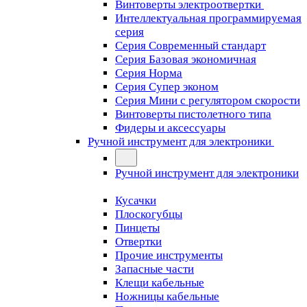
Винтоверты электроотвертки
Интеллектуальная программируемая
серия
Серия Современный стандарт
Серия Базовая экономичная
Серия Норма
Серия Cупер эконом
Серия Мини с регулятором скорости
Винтоверты пистолетного типа
Фидеры и аксессуары
Ручной инструмент для электроники
Ручной инструмент для электроники
Кусачки
Плоскогубцы
Пинцеты
Отвертки
Прочие инструменты
Запасные части
Клещи кабельные
Ножницы кабельные