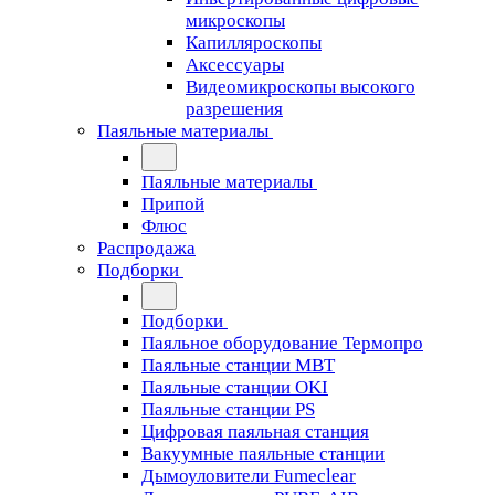
микроскопы
Капилляроскопы
Аксессуары
Видеомикроскопы высокого
разрешения
Паяльные материалы
Паяльные материалы
Припой
Флюс
Распродажа
Подборки
Подборки
Паяльное оборудование Термопро
Паяльные станции MBT
Паяльные станции OKI
Паяльные станции PS
Цифровая паяльная станция
Вакуумные паяльные станции
Дымоуловители Fumeclear