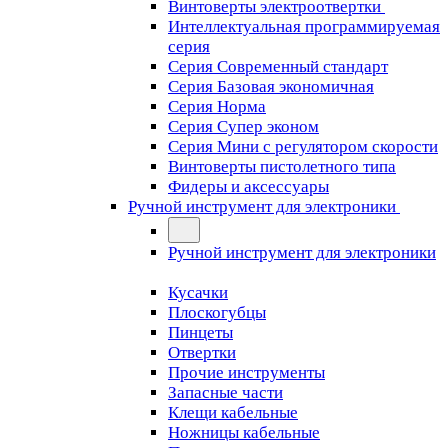
Винтоверты электроотвертки
Интеллектуальная программируемая
серия
Серия Современный стандарт
Серия Базовая экономичная
Серия Норма
Серия Cупер эконом
Серия Мини с регулятором скорости
Винтоверты пистолетного типа
Фидеры и аксессуары
Ручной инструмент для электроники
Ручной инструмент для электроники
Кусачки
Плоскогубцы
Пинцеты
Отвертки
Прочие инструменты
Запасные части
Клещи кабельные
Ножницы кабельные