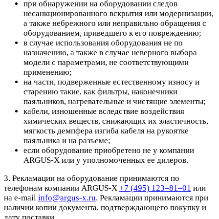
при обнаружении на оборудовании следов
несанкционированного вскрытия или модернизации,
а также небрежного или неправильно обращения с
оборудованием, приведшего к его повреждению;
в случае использования оборудования не по
назначению, а также в случае неверного выбора
модели с параметрами, не соответствующими
применению;
на части, подверженные естественному износу и
старению такие, как фильтры, наконечники
паяльников, нагревательные и чистящие элементы;
кабели, изношенные вследствие воздействия
химических веществ, снижающих их эластичность,
мягкость демпфера изгиба кабеля на рукоятке
паяльника и на разъеме;
если оборудование приобретено не у компании
ARGUS-X или у уполномоченных ее дилеров.
3. Рекламации на оборудование принимаются по
телефонам компании ARGUS-X
+7 (495) 123–81–01
или
на e-mail
info@argus-x.ru
. Рекламации принимаются при
наличии копии документа, подтверждающего покупку и
дату поставки.