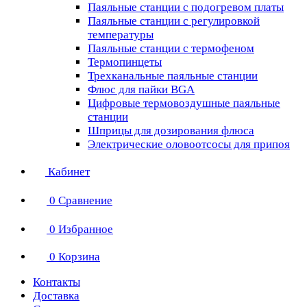
Паяльные станции с подогревом платы
Паяльные станции с регулировкой
температуры
Паяльные станции с термофеном
Термопинцеты
Трехканальные паяльные станции
Флюс для пайки BGA
Цифровые термовоздушные паяльные
станции
Шприцы для дозирования флюса
Электрические оловоотсосы для припоя
Кабинет
0
Сравнение
0
Избранное
0
Корзина
Контакты
Доставка