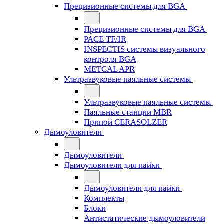
Прецизионные системы для BGA
Прецизионные системы для BGA
PACE TF/IR
INSPECTIS системы визуального
контроля BGA
METCAL APR
Ультразвуковые паяльные системы
Ультразвуковые паяльные системы
Паяльные станции MBR
Припой CERASOLZER
Дымоуловители
Дымоуловители
Дымоуловители для пайки
Дымоуловители для пайки
Комплекты
Блоки
Антистатические дымоуловители