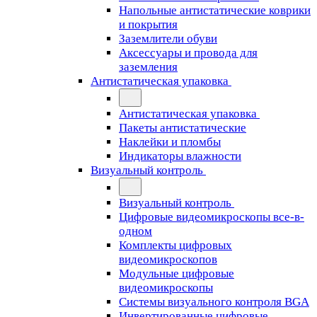
Напольные антистатические коврики
и покрытия
Заземлители обуви
Аксессуары и провода для
заземления
Антистатическая упаковка
Антистатическая упаковка
Пакеты антистатические
Наклейки и пломбы
Индикаторы влажности
Визуальный контроль
Визуальный контроль
Цифровые видеомикроскопы все-в-
одном
Комплекты цифровых
видеомикроскопов
Модульные цифровые
видеомикроскопы
Cистемы визуального контроля BGA
Инвертированные цифровые