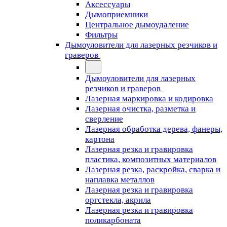
Аксессуары
Дымоприемники
Центральное дымоудаление
Фильтры
Дымоуловители для лазерных резчиков и
граверов
Дымоуловители для лазерных
резчиков и граверов
Лазерная маркировка и кодировка
Лазерная очистка, разметка и
сверление
Лазерная обработка дерева, фанеры,
картона
Лазерная резка и гравировка
пластика, композитных материалов
Лазерная резка, раскройка, сварка и
наплавка металлов
Лазерная резка и гравировка
оргстекла, акрила
Лазерная резка и гравировка
поликарбоната