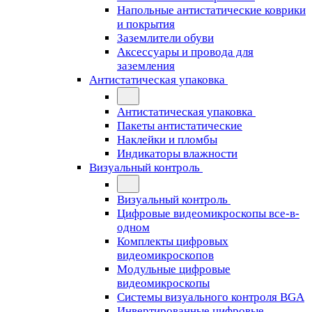
Напольные антистатические коврики
и покрытия
Заземлители обуви
Аксессуары и провода для
заземления
Антистатическая упаковка
Антистатическая упаковка
Пакеты антистатические
Наклейки и пломбы
Индикаторы влажности
Визуальный контроль
Визуальный контроль
Цифровые видеомикроскопы все-в-
одном
Комплекты цифровых
видеомикроскопов
Модульные цифровые
видеомикроскопы
Cистемы визуального контроля BGA
Инвертированные цифровые