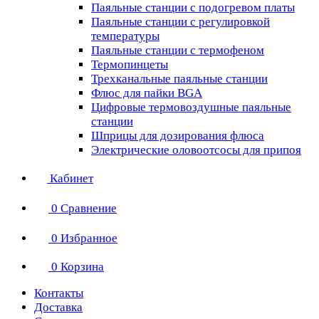
Паяльные станции с подогревом платы
Паяльные станции с регулировкой
температуры
Паяльные станции с термофеном
Термопинцеты
Трехканальные паяльные станции
Флюс для пайки BGA
Цифровые термовоздушные паяльные
станции
Шприцы для дозирования флюса
Электрические оловоотсосы для припоя
Кабинет
0
Сравнение
0
Избранное
0
Корзина
Контакты
Доставка