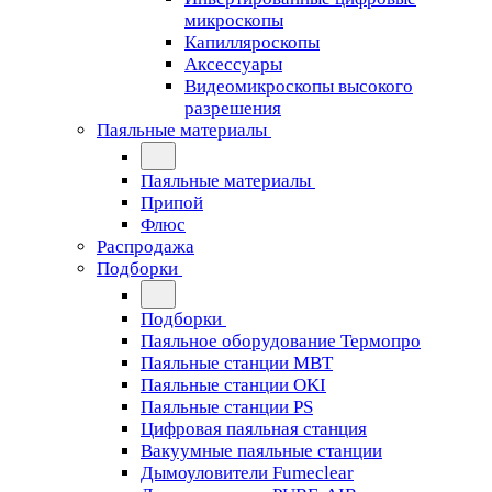
микроскопы
Капилляроскопы
Аксессуары
Видеомикроскопы высокого
разрешения
Паяльные материалы
Паяльные материалы
Припой
Флюс
Распродажа
Подборки
Подборки
Паяльное оборудование Термопро
Паяльные станции MBT
Паяльные станции OKI
Паяльные станции PS
Цифровая паяльная станция
Вакуумные паяльные станции
Дымоуловители Fumeclear