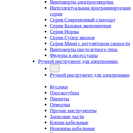
Винтоверты электроотвертки
Интеллектуальная программируемая
серия
Серия Современный стандарт
Серия Базовая экономичная
Серия Норма
Серия Cупер эконом
Серия Мини с регулятором скорости
Винтоверты пистолетного типа
Фидеры и аксессуары
Ручной инструмент для электроники
Ручной инструмент для электроники
Кусачки
Плоскогубцы
Пинцеты
Отвертки
Прочие инструменты
Запасные части
Клещи кабельные
Ножницы кабельные