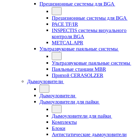
Прецизионные системы для BGA
Прецизионные системы для BGA
PACE TF/IR
INSPECTIS системы визуального
контроля BGA
METCAL APR
Ультразвуковые паяльные системы
Ультразвуковые паяльные системы
Паяльные станции MBR
Припой CERASOLZER
Дымоуловители
Дымоуловители
Дымоуловители для пайки
Дымоуловители для пайки
Комплекты
Блоки
Антистатические дымоуловители