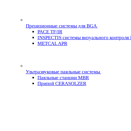
Прецизионные системы для BGA
PACE TF/IR
INSPECTIS системы визуального контроля
METCAL APR
Ультразвуковые паяльные системы
Паяльные станции MBR
Припой CERASOLZER