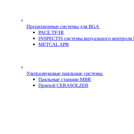
Прецизионные системы для BGA
PACE TF/IR
INSPECTIS системы визуального контроля
METCAL APR
Ультразвуковые паяльные системы
Паяльные станции MBR
Припой CERASOLZER