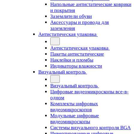
Напольные антистатические коврики
и покрытия
Заземлители обуви
Аксессуары и провода для
заземления
Антистатическая упаковка
Антистатическая упаковка
Пакеты антистатические
Наклейки и пломбы
Индикаторы влажности
Визуальный контроль
Визуальный контроль
Цифровые видеомикроскопы все-в-
одном
Комплекты цифровых
видеомикроскопов
Модульные цифровые
видеомикроскопы
Cистемы визуального контроля BGA
Инвертированные цифровые