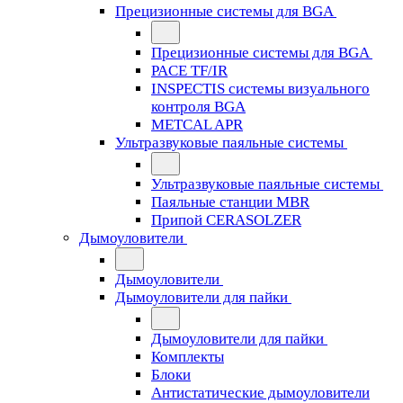
Прецизионные системы для BGA
Прецизионные системы для BGA
PACE TF/IR
INSPECTIS системы визуального
контроля BGA
METCAL APR
Ультразвуковые паяльные системы
Ультразвуковые паяльные системы
Паяльные станции MBR
Припой CERASOLZER
Дымоуловители
Дымоуловители
Дымоуловители для пайки
Дымоуловители для пайки
Комплекты
Блоки
Антистатические дымоуловители