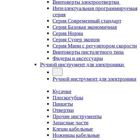
Винтоверты электроотвертки
Интеллектуальная программируемая
серия
Серия Современный стандарт
Серия Базовая экономичная
Серия Норма
Серия Cупер эконом
Серия Мини с регулятором скорости
Винтоверты пистолетного типа
Фидеры и аксессуары
Ручной инструмент для электроники
Ручной инструмент для электроники
Кусачки
Плоскогубцы
Пинцеты
Отвертки
Прочие инструменты
Запасные части
Клещи кабельные
Ножницы кабельные