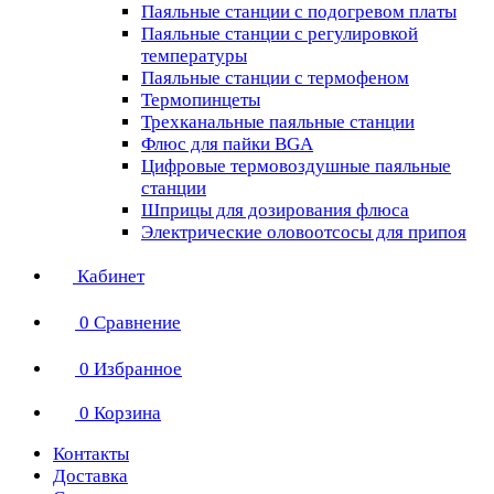
Паяльные станции с подогревом платы
Паяльные станции с регулировкой
температуры
Паяльные станции с термофеном
Термопинцеты
Трехканальные паяльные станции
Флюс для пайки BGA
Цифровые термовоздушные паяльные
станции
Шприцы для дозирования флюса
Электрические оловоотсосы для припоя
Кабинет
0
Сравнение
0
Избранное
0
Корзина
Контакты
Доставка