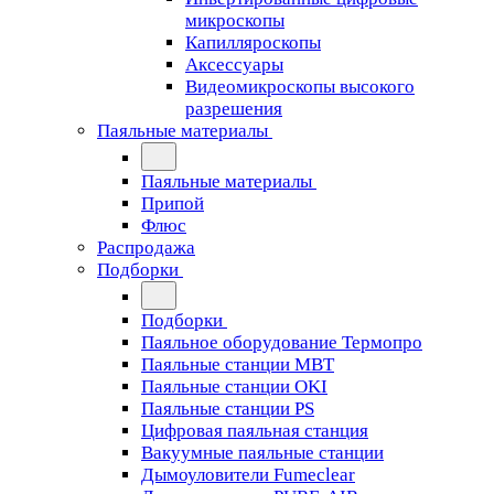
микроскопы
Капилляроскопы
Аксессуары
Видеомикроскопы высокого
разрешения
Паяльные материалы
Паяльные материалы
Припой
Флюс
Распродажа
Подборки
Подборки
Паяльное оборудование Термопро
Паяльные станции MBT
Паяльные станции OKI
Паяльные станции PS
Цифровая паяльная станция
Вакуумные паяльные станции
Дымоуловители Fumeclear