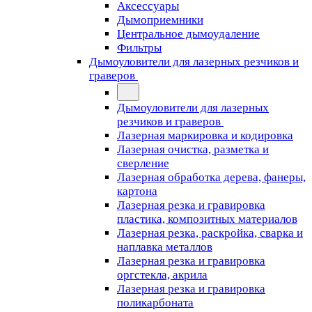
Аксессуары
Дымоприемники
Центральное дымоудаление
Фильтры
Дымоуловители для лазерных резчиков и
граверов
Дымоуловители для лазерных
резчиков и граверов
Лазерная маркировка и кодировка
Лазерная очистка, разметка и
сверление
Лазерная обработка дерева, фанеры,
картона
Лазерная резка и гравировка
пластика, композитных материалов
Лазерная резка, раскройка, сварка и
наплавка металлов
Лазерная резка и гравировка
оргстекла, акрила
Лазерная резка и гравировка
поликарбоната