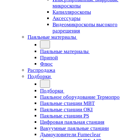
микроскопы
Капилляроскопы
Аксессуары
Видеомикроскопы высокого
разрешения
Паяльные материалы
Паяльные материалы
Припой
Флюс
Распродажа
Подборки
Подборки
Паяльное оборудование Термопро
Паяльные станции MBT
Паяльные станции OKI
Паяльные станции PS
Цифровая паяльная станция
Вакуумные паяльные станции
Дымоуловители Fumeclear