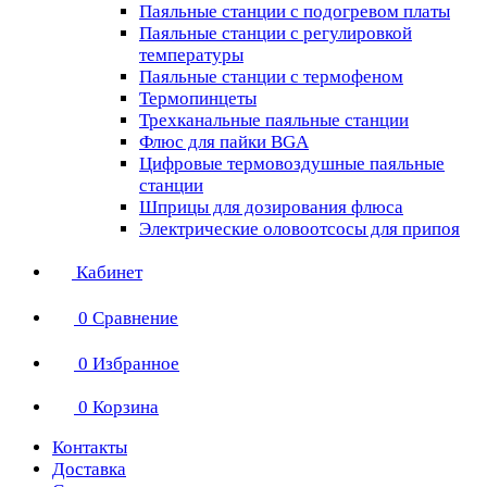
Паяльные станции с подогревом платы
Паяльные станции с регулировкой
температуры
Паяльные станции с термофеном
Термопинцеты
Трехканальные паяльные станции
Флюс для пайки BGA
Цифровые термовоздушные паяльные
станции
Шприцы для дозирования флюса
Электрические оловоотсосы для припоя
Кабинет
0
Сравнение
0
Избранное
0
Корзина
Контакты
Доставка