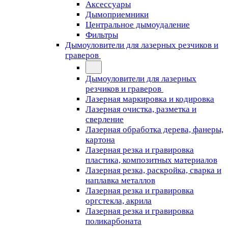
Аксессуары
Дымоприемники
Центральное дымоудаление
Фильтры
Дымоуловители для лазерных резчиков и
граверов
Дымоуловители для лазерных
резчиков и граверов
Лазерная маркировка и кодировка
Лазерная очистка, разметка и
сверление
Лазерная обработка дерева, фанеры,
картона
Лазерная резка и гравировка
пластика, композитных материалов
Лазерная резка, раскройка, сварка и
наплавка металлов
Лазерная резка и гравировка
оргстекла, акрила
Лазерная резка и гравировка
поликарбоната