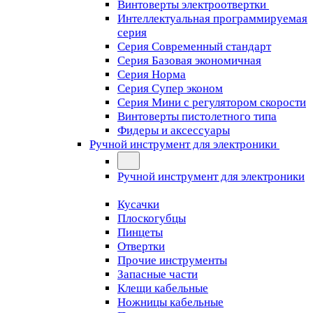
Винтоверты электроотвертки
Интеллектуальная программируемая
серия
Серия Современный стандарт
Серия Базовая экономичная
Серия Норма
Серия Cупер эконом
Серия Мини с регулятором скорости
Винтоверты пистолетного типа
Фидеры и аксессуары
Ручной инструмент для электроники
Ручной инструмент для электроники
Кусачки
Плоскогубцы
Пинцеты
Отвертки
Прочие инструменты
Запасные части
Клещи кабельные
Ножницы кабельные