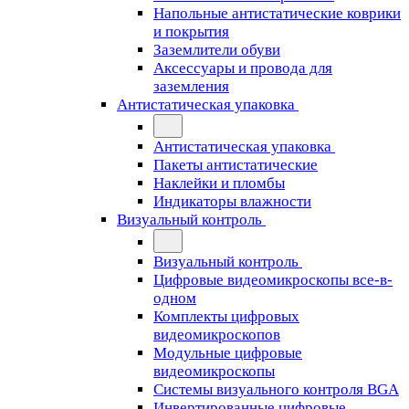
Напольные антистатические коврики
и покрытия
Заземлители обуви
Аксессуары и провода для
заземления
Антистатическая упаковка
Антистатическая упаковка
Пакеты антистатические
Наклейки и пломбы
Индикаторы влажности
Визуальный контроль
Визуальный контроль
Цифровые видеомикроскопы все-в-
одном
Комплекты цифровых
видеомикроскопов
Модульные цифровые
видеомикроскопы
Cистемы визуального контроля BGA
Инвертированные цифровые