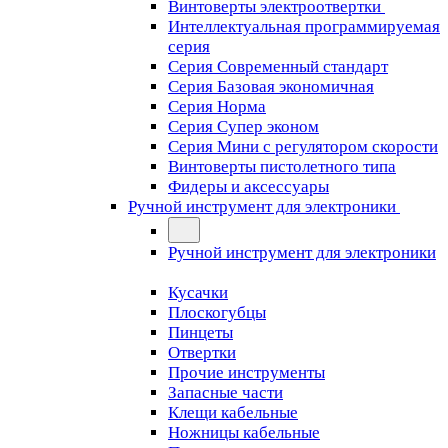
Винтоверты электроотвертки
Интеллектуальная программируемая
серия
Серия Современный стандарт
Серия Базовая экономичная
Серия Норма
Серия Cупер эконом
Серия Мини с регулятором скорости
Винтоверты пистолетного типа
Фидеры и аксессуары
Ручной инструмент для электроники
Ручной инструмент для электроники
Кусачки
Плоскогубцы
Пинцеты
Отвертки
Прочие инструменты
Запасные части
Клещи кабельные
Ножницы кабельные