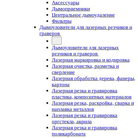
Аксессуары
Дымоприемники
Центральное дымоудаление
Фильтры
Дымоуловители для лазерных резчиков и
граверов
Дымоуловители для лазерных
резчиков и граверов
Лазерная маркировка и кодировка
Лазерная очистка, разметка и
сверление
Лазерная обработка дерева, фанеры,
картона
Лазерная резка и гравировка
пластика, композитных материалов
Лазерная резка, раскройка, сварка и
наплавка металлов
Лазерная резка и гравировка
оргстекла, акрила
Лазерная резка и гравировка
поликарбоната