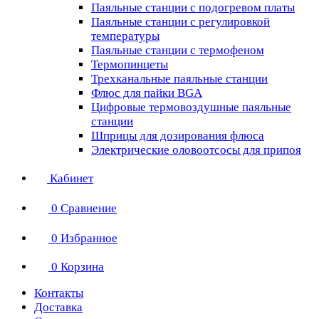
Паяльные станции с подогревом платы
Паяльные станции с регулировкой
температуры
Паяльные станции с термофеном
Термопинцеты
Трехканальные паяльные станции
Флюс для пайки BGA
Цифровые термовоздушные паяльные
станции
Шприцы для дозирования флюса
Электрические оловоотсосы для припоя
Кабинет
0
Сравнение
0
Избранное
0
Корзина
Контакты
Доставка