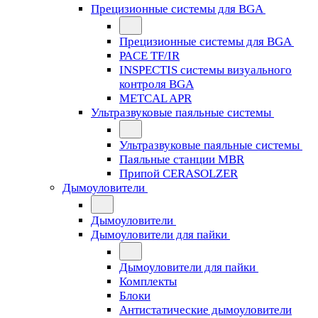
Прецизионные системы для BGA
Прецизионные системы для BGA
PACE TF/IR
INSPECTIS системы визуального
контроля BGA
METCAL APR
Ультразвуковые паяльные системы
Ультразвуковые паяльные системы
Паяльные станции MBR
Припой CERASOLZER
Дымоуловители
Дымоуловители
Дымоуловители для пайки
Дымоуловители для пайки
Комплекты
Блоки
Антистатические дымоуловители