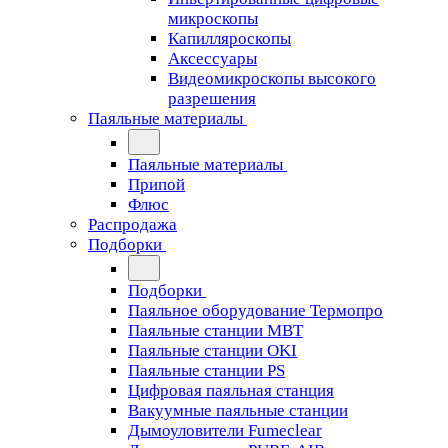
микроскопы
Капилляроскопы
Аксессуары
Видеомикроскопы высокого
разрешения
Паяльные материалы
Паяльные материалы
Припой
Флюс
Распродажа
Подборки
Подборки
Паяльное оборудование Термопро
Паяльные станции MBT
Паяльные станции OKI
Паяльные станции PS
Цифровая паяльная станция
Вакуумные паяльные станции
Дымоуловители Fumeclear