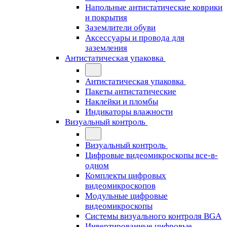
Напольные антистатические коврики
и покрытия
Заземлители обуви
Аксессуары и провода для
заземления
Антистатическая упаковка
Антистатическая упаковка
Пакеты антистатические
Наклейки и пломбы
Индикаторы влажности
Визуальный контроль
Визуальный контроль
Цифровые видеомикроскопы все-в-
одном
Комплекты цифровых
видеомикроскопов
Модульные цифровые
видеомикроскопы
Cистемы визуального контроля BGA
Инвертированные цифровые