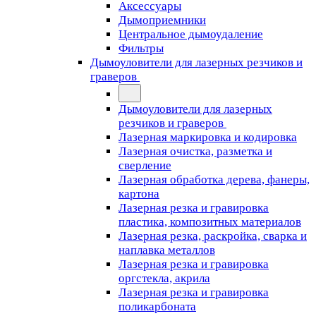
Аксессуары
Дымоприемники
Центральное дымоудаление
Фильтры
Дымоуловители для лазерных резчиков и
граверов
Дымоуловители для лазерных
резчиков и граверов
Лазерная маркировка и кодировка
Лазерная очистка, разметка и
сверление
Лазерная обработка дерева, фанеры,
картона
Лазерная резка и гравировка
пластика, композитных материалов
Лазерная резка, раскройка, сварка и
наплавка металлов
Лазерная резка и гравировка
оргстекла, акрила
Лазерная резка и гравировка
поликарбоната