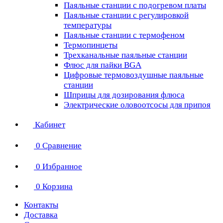
Паяльные станции с подогревом платы
Паяльные станции с регулировкой
температуры
Паяльные станции с термофеном
Термопинцеты
Трехканальные паяльные станции
Флюс для пайки BGA
Цифровые термовоздушные паяльные
станции
Шприцы для дозирования флюса
Электрические оловоотсосы для припоя
Кабинет
0
Сравнение
0
Избранное
0
Корзина
Контакты
Доставка