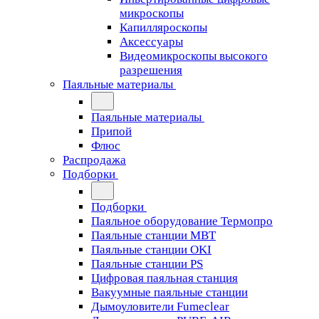
микроскопы
Капилляроскопы
Аксессуары
Видеомикроскопы высокого
разрешения
Паяльные материалы
Паяльные материалы
Припой
Флюс
Распродажа
Подборки
Подборки
Паяльное оборудование Термопро
Паяльные станции MBT
Паяльные станции OKI
Паяльные станции PS
Цифровая паяльная станция
Вакуумные паяльные станции
Дымоуловители Fumeclear