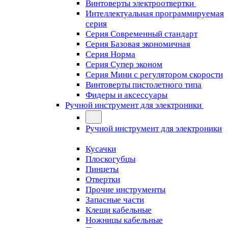
Винтоверты электроотвертки
Интеллектуальная программируемая
серия
Серия Современный стандарт
Серия Базовая экономичная
Серия Норма
Серия Cупер эконом
Серия Мини с регулятором скорости
Винтоверты пистолетного типа
Фидеры и аксессуары
Ручной инструмент для электроники
Ручной инструмент для электроники
Кусачки
Плоскогубцы
Пинцеты
Отвертки
Прочие инструменты
Запасные части
Клещи кабельные
Ножницы кабельные