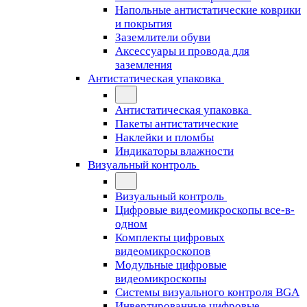
Напольные антистатические коврики
и покрытия
Заземлители обуви
Аксессуары и провода для
заземления
Антистатическая упаковка
Антистатическая упаковка
Пакеты антистатические
Наклейки и пломбы
Индикаторы влажности
Визуальный контроль
Визуальный контроль
Цифровые видеомикроскопы все-в-
одном
Комплекты цифровых
видеомикроскопов
Модульные цифровые
видеомикроскопы
Cистемы визуального контроля BGA
Инвертированные цифровые