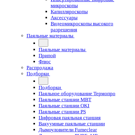
микроскопы
Капилляроскопы
Аксессуары
Видеомикроскопы высокого
разрешения
Паяльные материалы
Паяльные материалы
Припой
Флюс
Распродажа
Подборки
Подборки
Паяльное оборудование Термопро
Паяльные станции MBT
Паяльные станции OKI
Паяльные станции PS
Цифровая паяльная станция
Вакуумные паяльные станции
Дымоуловители Fumeclear