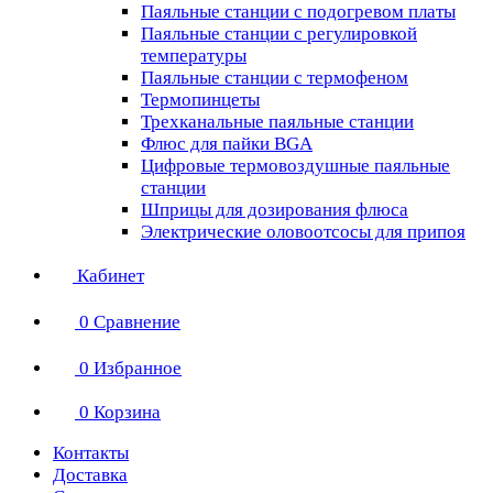
Паяльные станции с подогревом платы
Паяльные станции с регулировкой
температуры
Паяльные станции с термофеном
Термопинцеты
Трехканальные паяльные станции
Флюс для пайки BGA
Цифровые термовоздушные паяльные
станции
Шприцы для дозирования флюса
Электрические оловоотсосы для припоя
Кабинет
0
Сравнение
0
Избранное
0
Корзина
Контакты
Доставка