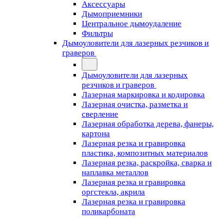
Аксессуары
Дымоприемники
Центральное дымоудаление
Фильтры
Дымоуловители для лазерных резчиков и
граверов
Дымоуловители для лазерных
резчиков и граверов
Лазерная маркировка и кодировка
Лазерная очистка, разметка и
сверление
Лазерная обработка дерева, фанеры,
картона
Лазерная резка и гравировка
пластика, композитных материалов
Лазерная резка, раскройка, сварка и
наплавка металлов
Лазерная резка и гравировка
оргстекла, акрила
Лазерная резка и гравировка
поликарбоната