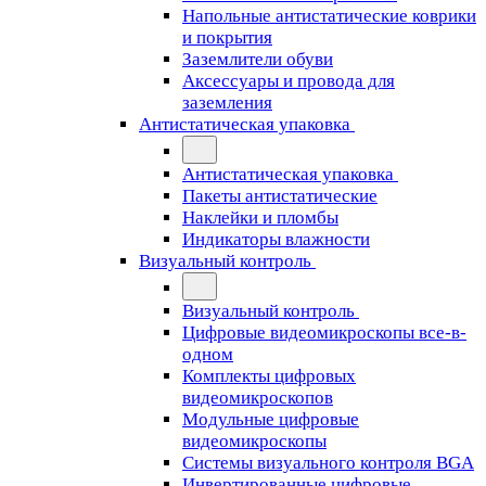
Напольные антистатические коврики
и покрытия
Заземлители обуви
Аксессуары и провода для
заземления
Антистатическая упаковка
Антистатическая упаковка
Пакеты антистатические
Наклейки и пломбы
Индикаторы влажности
Визуальный контроль
Визуальный контроль
Цифровые видеомикроскопы все-в-
одном
Комплекты цифровых
видеомикроскопов
Модульные цифровые
видеомикроскопы
Cистемы визуального контроля BGA
Инвертированные цифровые