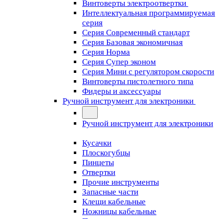
Винтоверты электроотвертки
Интеллектуальная программируемая
серия
Серия Современный стандарт
Серия Базовая экономичная
Серия Норма
Серия Cупер эконом
Серия Мини с регулятором скорости
Винтоверты пистолетного типа
Фидеры и аксессуары
Ручной инструмент для электроники
Ручной инструмент для электроники
Кусачки
Плоскогубцы
Пинцеты
Отвертки
Прочие инструменты
Запасные части
Клещи кабельные
Ножницы кабельные