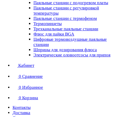
Паяльные станции с подогревом платы
Паяльные станции с регулировкой
температуры
Паяльные станции с термофеном
Термопинцеты
Трехканальные паяльные станции
Флюс для пайки BGA
Цифровые термовоздушные паяльные
станции
Шприцы для дозирования флюса
Электрические оловоотсосы для припоя
Кабинет
0
Сравнение
0
Избранное
0
Корзина
Контакты
Доставка