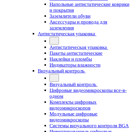
Напольные антистатические коврики
и покрытия
Заземлители обуви
Аксессуары и провода для
заземления
Антистатическая упаковка
Антистатическая упаковка
Пакеты антистатические
Наклейки и пломбы
Индикаторы влажности
Визуальный контроль
Визуальный контроль
Цифровые видеомикроскопы все-в-
одном
Комплекты цифровых
видеомикроскопов
Модульные цифровые
видеомикроскопы
Cистемы визуального контроля BGA
Инвертированные цифровые