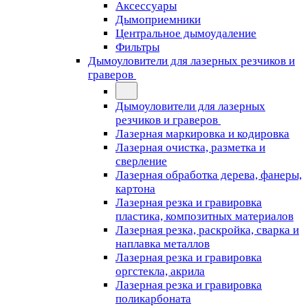
Аксессуары
Дымоприемники
Центральное дымоудаление
Фильтры
Дымоуловители для лазерных резчиков и
граверов
Дымоуловители для лазерных
резчиков и граверов
Лазерная маркировка и кодировка
Лазерная очистка, разметка и
сверление
Лазерная обработка дерева, фанеры,
картона
Лазерная резка и гравировка
пластика, композитных материалов
Лазерная резка, раскройка, сварка и
наплавка металлов
Лазерная резка и гравировка
оргстекла, акрила
Лазерная резка и гравировка
поликарбоната