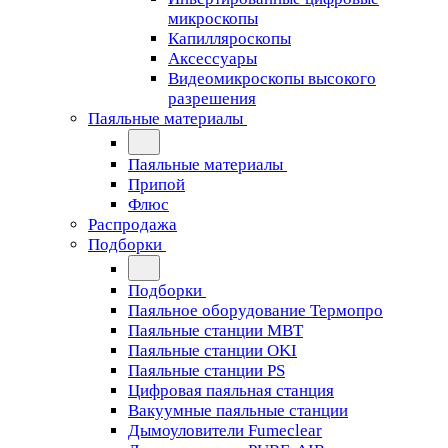
микроскопы
Капилляроскопы
Аксессуары
Видеомикроскопы высокого
разрешения
Паяльные материалы
Паяльные материалы
Припой
Флюс
Распродажа
Подборки
Подборки
Паяльное оборудование Термопро
Паяльные станции MBT
Паяльные станции OKI
Паяльные станции PS
Цифровая паяльная станция
Вакуумные паяльные станции
Дымоуловители Fumeclear