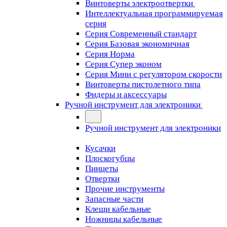
Винтоверты электроотвертки
Интеллектуальная программируемая
серия
Серия Современный стандарт
Серия Базовая экономичная
Серия Норма
Серия Cупер эконом
Серия Мини с регулятором скорости
Винтоверты пистолетного типа
Фидеры и аксессуары
Ручной инструмент для электроники
Ручной инструмент для электроники
Кусачки
Плоскогубцы
Пинцеты
Отвертки
Прочие инструменты
Запасные части
Клещи кабельные
Ножницы кабельные