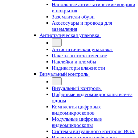
Напольные антистатические коврики
и покрытия
Заземлители обуви
Аксессуары и провода для
заземления
Антистатическая упаковка
Антистатическая упаковка
Пакеты антистатические
Наклейки и пломбы
Индикаторы влажности
Визуальный контроль
Визуальный контроль
Цифровые видеомикроскопы все-в-
одном
Комплекты цифровых
видеомикроскопов
Модульные цифровые
видеомикроскопы
Cистемы визуального контроля BGA
Инвертированные цифровые