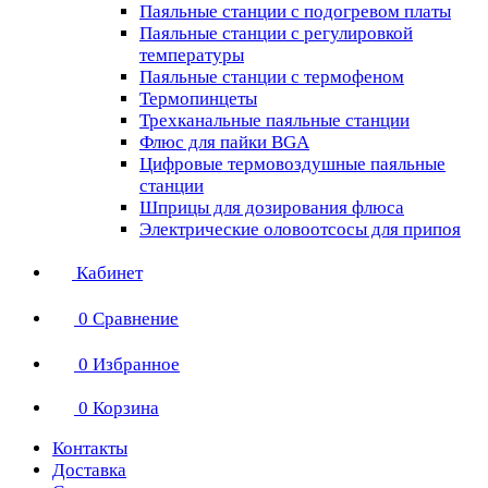
Паяльные станции с подогревом платы
Паяльные станции с регулировкой
температуры
Паяльные станции с термофеном
Термопинцеты
Трехканальные паяльные станции
Флюс для пайки BGA
Цифровые термовоздушные паяльные
станции
Шприцы для дозирования флюса
Электрические оловоотсосы для припоя
Кабинет
0
Сравнение
0
Избранное
0
Корзина
Контакты
Доставка