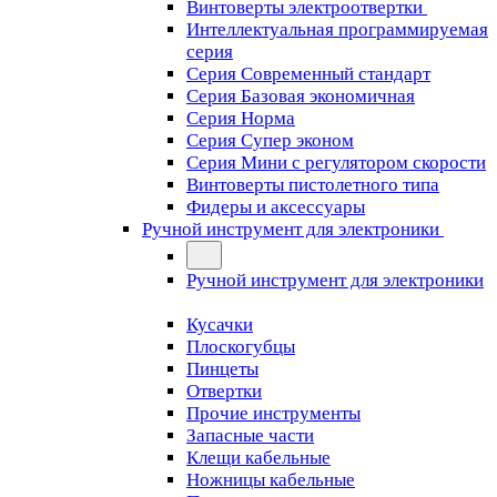
Винтоверты электроотвертки
Интеллектуальная программируемая
серия
Серия Современный стандарт
Серия Базовая экономичная
Серия Норма
Серия Cупер эконом
Серия Мини с регулятором скорости
Винтоверты пистолетного типа
Фидеры и аксессуары
Ручной инструмент для электроники
Ручной инструмент для электроники
Кусачки
Плоскогубцы
Пинцеты
Отвертки
Прочие инструменты
Запасные части
Клещи кабельные
Ножницы кабельные