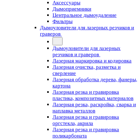
Аксессуары
Дымоприемники
Центральное дымоудаление
Фильтры
Дымоуловители для лазерных резчиков и
граверов
Дымоуловители для лазерных
резчиков и граверов
Лазерная маркировка и кодировка
Лазерная очистка, разметка и
сверление
Лазерная обработка дерева, фанеры,
картона
Лазерная резка и гравировка
пластика, композитных материалов
Лазерная резка, раскройка, сварка и
наплавка металлов
Лазерная резка и гравировка
оргстекла, акрила
Лазерная резка и гравировка
поликарбоната