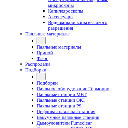
микроскопы
Капилляроскопы
Аксессуары
Видеомикроскопы высокого
разрешения
Паяльные материалы
Паяльные материалы
Припой
Флюс
Распродажа
Подборки
Подборки
Паяльное оборудование Термопро
Паяльные станции MBT
Паяльные станции OKI
Паяльные станции PS
Цифровая паяльная станция
Вакуумные паяльные станции
Дымоуловители Fumeclear