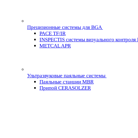
Прецизионные системы для BGA
PACE TF/IR
INSPECTIS системы визуального контроля
METCAL APR
Ультразвуковые паяльные системы
Паяльные станции MBR
Припой CERASOLZER