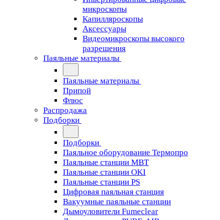
микроскопы
Капилляроскопы
Аксессуары
Видеомикроскопы высокого
разрешения
Паяльные материалы
Паяльные материалы
Припой
Флюс
Распродажа
Подборки
Подборки
Паяльное оборудование Термопро
Паяльные станции MBT
Паяльные станции OKI
Паяльные станции PS
Цифровая паяльная станция
Вакуумные паяльные станции
Дымоуловители Fumeclear