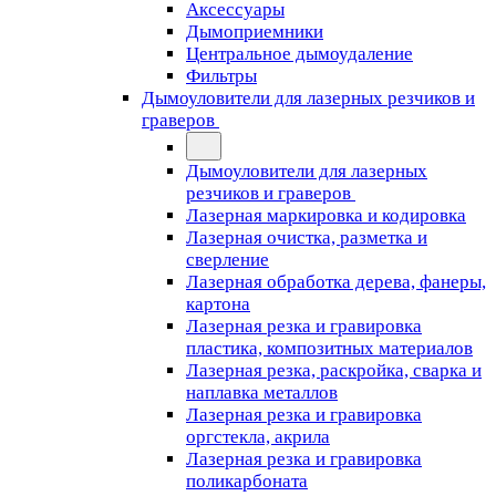
Аксессуары
Дымоприемники
Центральное дымоудаление
Фильтры
Дымоуловители для лазерных резчиков и
граверов
Дымоуловители для лазерных
резчиков и граверов
Лазерная маркировка и кодировка
Лазерная очистка, разметка и
сверление
Лазерная обработка дерева, фанеры,
картона
Лазерная резка и гравировка
пластика, композитных материалов
Лазерная резка, раскройка, сварка и
наплавка металлов
Лазерная резка и гравировка
оргстекла, акрила
Лазерная резка и гравировка
поликарбоната