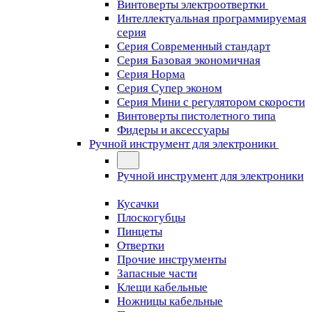
Винтоверты электроотвертки
Интеллектуальная программируемая
серия
Серия Современный стандарт
Серия Базовая экономичная
Серия Норма
Серия Cупер эконом
Серия Мини с регулятором скорости
Винтоверты пистолетного типа
Фидеры и аксессуары
Ручной инструмент для электроники
Ручной инструмент для электроники
Кусачки
Плоскогубцы
Пинцеты
Отвертки
Прочие инструменты
Запасные части
Клещи кабельные
Ножницы кабельные