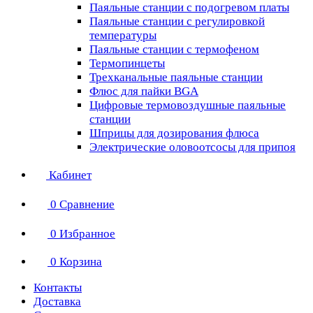
Паяльные станции с подогревом платы
Паяльные станции с регулировкой
температуры
Паяльные станции с термофеном
Термопинцеты
Трехканальные паяльные станции
Флюс для пайки BGA
Цифровые термовоздушные паяльные
станции
Шприцы для дозирования флюса
Электрические оловоотсосы для припоя
Кабинет
0
Сравнение
0
Избранное
0
Корзина
Контакты
Доставка