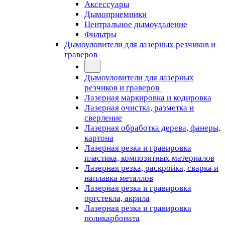
Аксессуары
Дымоприемники
Центральное дымоудаление
Фильтры
Дымоуловители для лазерных резчиков и
граверов
Дымоуловители для лазерных
резчиков и граверов
Лазерная маркировка и кодировка
Лазерная очистка, разметка и
сверление
Лазерная обработка дерева, фанеры,
картона
Лазерная резка и гравировка
пластика, композитных материалов
Лазерная резка, раскройка, сварка и
наплавка металлов
Лазерная резка и гравировка
оргстекла, акрила
Лазерная резка и гравировка
поликарбоната