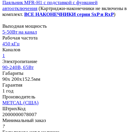
Паяльник MFR-H1 с подставкой с функцией
автоотключения
(Картриджи-наконечники не включены в
комплект.
ВСЕ НАКОНЕЧНИКИ серии SxP и RxP
)
Выходная мощность
5-50Вт на канал
Рабочая частота
450 кГц
Каналов
1
Электропитание
90-240В, 65Вт
Габариты
90x 200x152.5мм
Гарантия
1 год
Производитель
METCAL (США)
ШтрихКод
2000000078007
Минимальный заказ
?