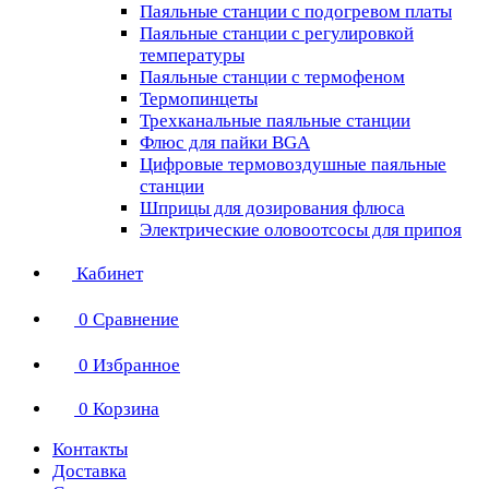
Паяльные станции с подогревом платы
Паяльные станции с регулировкой
температуры
Паяльные станции с термофеном
Термопинцеты
Трехканальные паяльные станции
Флюс для пайки BGA
Цифровые термовоздушные паяльные
станции
Шприцы для дозирования флюса
Электрические оловоотсосы для припоя
Кабинет
0
Сравнение
0
Избранное
0
Корзина
Контакты
Доставка