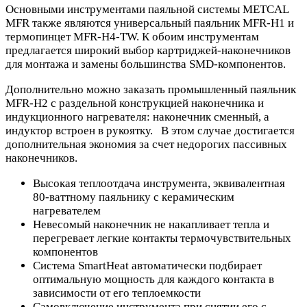
Основными инструментами паяльной системы METCAL
MFR также являются универсальный паяльник MFR-H1 и
термопинцет MFR-H4-TW. К обоим инструментам
предлагается широкий выбор картриджей-наконечников
для монтажа и замены большинства SMD-компонентов.
Дополнительно можно заказать промышленный паяльник
MFR-H2 с раздельной конструкцией наконечника и
индукционного нагревателя: наконечник сменный, а
индуктор встроен в рукоятку. В этом случае достигается
дополнительная экономия за счет недорогих пассивных
наконечников.
Высокая теплоотдача инструмента, эквивалентная
80-ваттному паяльнику с керамическим
нагревателем
Невесомый наконечник не накапливает тепла и
перегревает легкие контакты термочувствительных
компонентов
Система SmartHeat автоматически подбирает
оптимальную мощность для каждого контакта в
зависимости от его теплоемкости
Cамовключение инструмента при снятии его с