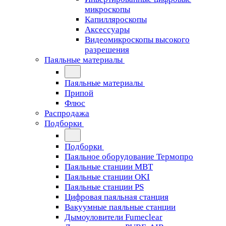
микроскопы
Капилляроскопы
Аксессуары
Видеомикроскопы высокого
разрешения
Паяльные материалы
Паяльные материалы
Припой
Флюс
Распродажа
Подборки
Подборки
Паяльное оборудование Термопро
Паяльные станции MBT
Паяльные станции OKI
Паяльные станции PS
Цифровая паяльная станция
Вакуумные паяльные станции
Дымоуловители Fumeclear