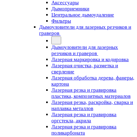
Аксессуары
Дымоприемники
Центральное дымоудаление
Фильтры
Дымоуловители для лазерных резчиков и
граверов
Дымоуловители для лазерных
резчиков и граверов
Лазерная маркировка и кодировка
Лазерная очистка, разметка и
сверление
Лазерная обработка дерева, фанеры,
картона
Лазерная резка и гравировка
пластика, композитных материалов
Лазерная резка, раскройка, сварка и
наплавка металлов
Лазерная резка и гравировка
оргстекла, акрила
Лазерная резка и гравировка
поликарбоната