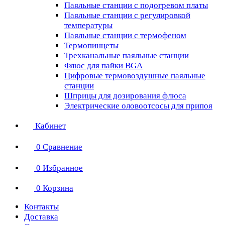
Паяльные станции с подогревом платы
Паяльные станции с регулировкой
температуры
Паяльные станции с термофеном
Термопинцеты
Трехканальные паяльные станции
Флюс для пайки BGA
Цифровые термовоздушные паяльные
станции
Шприцы для дозирования флюса
Электрические оловоотсосы для припоя
Кабинет
0
Сравнение
0
Избранное
0
Корзина
Контакты
Доставка