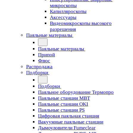
микроскопы
Капилляроскопы
Аксессуары
Видеомикроскопы высокого
разрешения
Паяльные материалы
Паяльные материалы
Припой
Флюс
Распродажа
Подборки
Подборки
Паяльное оборудование Термопро
Паяльные станции MBT
Паяльные станции OKI
Паяльные станции PS
Цифровая паяльная станция
Вакуумные паяльные станции
Дымоуловители Fumeclear