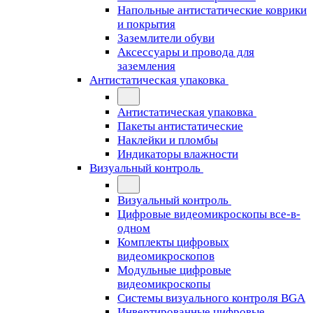
Напольные антистатические коврики
и покрытия
Заземлители обуви
Аксессуары и провода для
заземления
Антистатическая упаковка
Антистатическая упаковка
Пакеты антистатические
Наклейки и пломбы
Индикаторы влажности
Визуальный контроль
Визуальный контроль
Цифровые видеомикроскопы все-в-
одном
Комплекты цифровых
видеомикроскопов
Модульные цифровые
видеомикроскопы
Cистемы визуального контроля BGA
Инвертированные цифровые