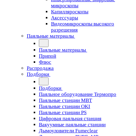
микроскопы
Капилляроскопы
Аксессуары
Видеомикроскопы высокого
разрешения
Паяльные материалы
Паяльные материалы
Припой
Флюс
Распродажа
Подборки
Подборки
Паяльное оборудование Термопро
Паяльные станции MBT
Паяльные станции OKI
Паяльные станции PS
Цифровая паяльная станция
Вакуумные паяльные станции
Дымоуловители Fumeclear