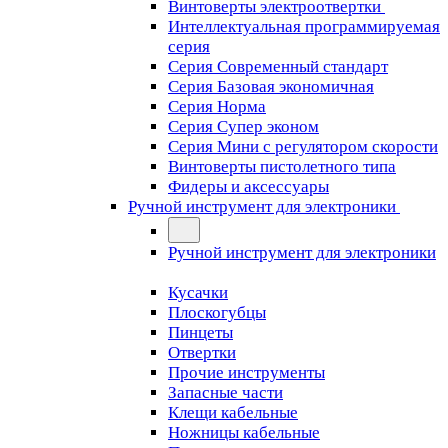
Винтоверты электроотвертки
Интеллектуальная программируемая
серия
Серия Современный стандарт
Серия Базовая экономичная
Серия Норма
Серия Cупер эконом
Серия Мини с регулятором скорости
Винтоверты пистолетного типа
Фидеры и аксессуары
Ручной инструмент для электроники
Ручной инструмент для электроники
Кусачки
Плоскогубцы
Пинцеты
Отвертки
Прочие инструменты
Запасные части
Клещи кабельные
Ножницы кабельные