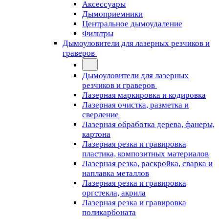
Аксессуары
Дымоприемники
Центральное дымоудаление
Фильтры
Дымоуловители для лазерных резчиков и
граверов
Дымоуловители для лазерных
резчиков и граверов
Лазерная маркировка и кодировка
Лазерная очистка, разметка и
сверление
Лазерная обработка дерева, фанеры,
картона
Лазерная резка и гравировка
пластика, композитных материалов
Лазерная резка, раскройка, сварка и
наплавка металлов
Лазерная резка и гравировка
оргстекла, акрила
Лазерная резка и гравировка
поликарбоната