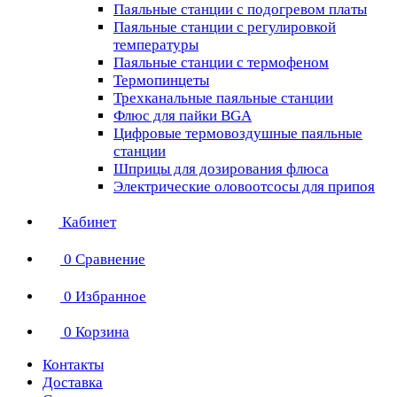
Паяльные станции с подогревом платы
Паяльные станции с регулировкой
температуры
Паяльные станции с термофеном
Термопинцеты
Трехканальные паяльные станции
Флюс для пайки BGA
Цифровые термовоздушные паяльные
станции
Шприцы для дозирования флюса
Электрические оловоотсосы для припоя
Кабинет
0
Сравнение
0
Избранное
0
Корзина
Контакты
Доставка