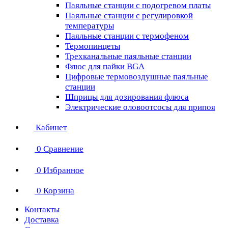
Паяльные станции с подогревом платы
Паяльные станции с регулировкой
температуры
Паяльные станции с термофеном
Термопинцеты
Трехканальные паяльные станции
Флюс для пайки BGA
Цифровые термовоздушные паяльные
станции
Шприцы для дозирования флюса
Электрические оловоотсосы для припоя
Кабинет
0
Сравнение
0
Избранное
0
Корзина
Контакты
Доставка