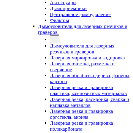
Аксессуары
Дымоприемники
Центральное дымоудаление
Фильтры
Дымоуловители для лазерных резчиков и
граверов
Дымоуловители для лазерных
резчиков и граверов
Лазерная маркировка и кодировка
Лазерная очистка, разметка и
сверление
Лазерная обработка дерева, фанеры,
картона
Лазерная резка и гравировка
пластика, композитных материалов
Лазерная резка, раскройка, сварка и
наплавка металлов
Лазерная резка и гравировка
оргстекла, акрила
Лазерная резка и гравировка
поликарбоната