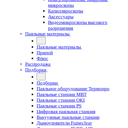
микроскопы
Капилляроскопы
Аксессуары
Видеомикроскопы высокого
разрешения
Паяльные материалы
Паяльные материалы
Припой
Флюс
Распродажа
Подборки
Подборки
Паяльное оборудование Термопро
Паяльные станции MBT
Паяльные станции OKI
Паяльные станции PS
Цифровая паяльная станция
Вакуумные паяльные станции
Дымоуловители Fumeclear