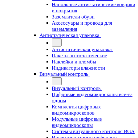
Напольные антистатические коврики
и покрытия
Заземлители обуви
Аксессуары и провода для
заземления
Антистатическая упаковка
Антистатическая упаковка
Пакеты антистатические
Наклейки и пломбы
Индикаторы влажности
Визуальный контроль
Визуальный контроль
Цифровые видеомикроскопы все-в-
одном
Комплекты цифровых
видеомикроскопов
Модульные цифровые
видеомикроскопы
Cистемы визуального контроля BGA
Инвертированные цифровые