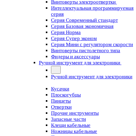
Винтоверты электроотвертки
Интеллектуальная программируемая
серия
Серия Современный стандарт
Серия Базовая экономичная
Серия Норма
Серия Cупер эконом
Серия Мини с регулятором скорости
Винтоверты пистолетного типа
Фидеры и аксессуары
Ручной инструмент для электроники
Ручной инструмент для электроники
Кусачки
Плоскогубцы
Пинцеты
Отвертки
Прочие инструменты
Запасные части
Клещи кабельные
Ножницы кабельные