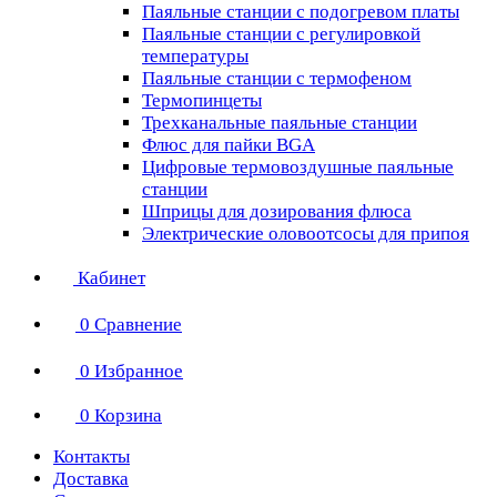
Паяльные станции с подогревом платы
Паяльные станции с регулировкой
температуры
Паяльные станции с термофеном
Термопинцеты
Трехканальные паяльные станции
Флюс для пайки BGA
Цифровые термовоздушные паяльные
станции
Шприцы для дозирования флюса
Электрические оловоотсосы для припоя
Кабинет
0
Сравнение
0
Избранное
0
Корзина
Контакты
Доставка