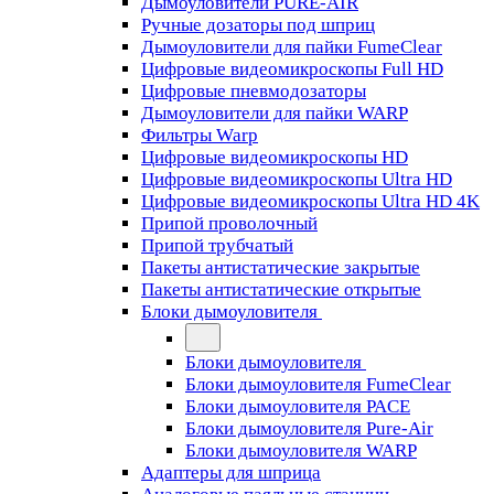
Дымоуловители PURE-AIR
Ручные дозаторы под шприц
Дымоуловители для пайки FumeClear
Цифровые видеомикроскопы Full HD
Цифровые пневмодозаторы
Дымоуловители для пайки WARP
Фильтры Warp
Цифровые видеомикроскопы HD
Цифровые видеомикроскопы Ultra HD
Цифровые видеомикроскопы Ultra HD 4K
Припой проволочный
Припой трубчатый
Пакеты антистатические закрытые
Пакеты антистатические открытые
Блоки дымоуловителя
Блоки дымоуловителя
Блоки дымоуловителя FumeClear
Блоки дымоуловителя PACE
Блоки дымоуловителя Pure-Air
Блоки дымоуловителя WARP
Адаптеры для шприца