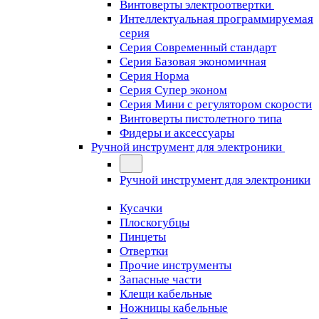
Винтоверты электроотвертки
Интеллектуальная программируемая
серия
Серия Современный стандарт
Серия Базовая экономичная
Серия Норма
Серия Cупер эконом
Серия Мини с регулятором скорости
Винтоверты пистолетного типа
Фидеры и аксессуары
Ручной инструмент для электроники
Ручной инструмент для электроники
Кусачки
Плоскогубцы
Пинцеты
Отвертки
Прочие инструменты
Запасные части
Клещи кабельные
Ножницы кабельные