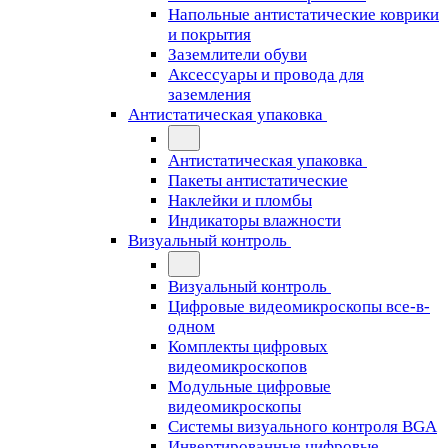
Напольные антистатические коврики
и покрытия
Заземлители обуви
Аксессуары и провода для
заземления
Антистатическая упаковка
Антистатическая упаковка
Пакеты антистатические
Наклейки и пломбы
Индикаторы влажности
Визуальный контроль
Визуальный контроль
Цифровые видеомикроскопы все-в-
одном
Комплекты цифровых
видеомикроскопов
Модульные цифровые
видеомикроскопы
Cистемы визуального контроля BGA
Инвертированные цифровые