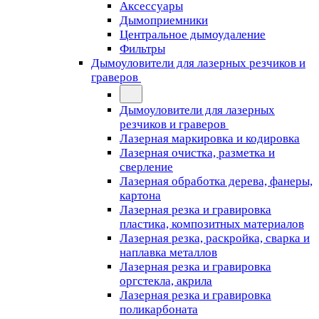
Аксессуары
Дымоприемники
Центральное дымоудаление
Фильтры
Дымоуловители для лазерных резчиков и
граверов
Дымоуловители для лазерных
резчиков и граверов
Лазерная маркировка и кодировка
Лазерная очистка, разметка и
сверление
Лазерная обработка дерева, фанеры,
картона
Лазерная резка и гравировка
пластика, композитных материалов
Лазерная резка, раскройка, сварка и
наплавка металлов
Лазерная резка и гравировка
оргстекла, акрила
Лазерная резка и гравировка
поликарбоната