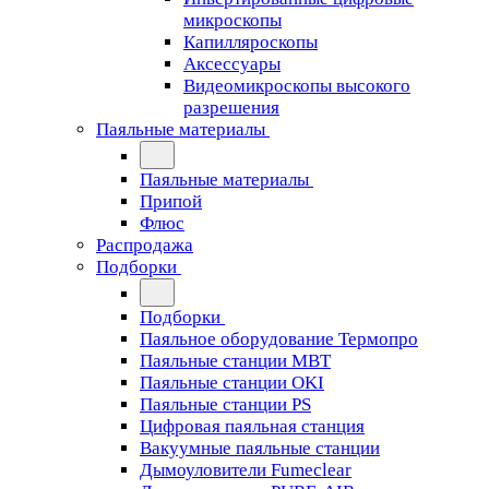
микроскопы
Капилляроскопы
Аксессуары
Видеомикроскопы высокого
разрешения
Паяльные материалы
Паяльные материалы
Припой
Флюс
Распродажа
Подборки
Подборки
Паяльное оборудование Термопро
Паяльные станции MBT
Паяльные станции OKI
Паяльные станции PS
Цифровая паяльная станция
Вакуумные паяльные станции
Дымоуловители Fumeclear