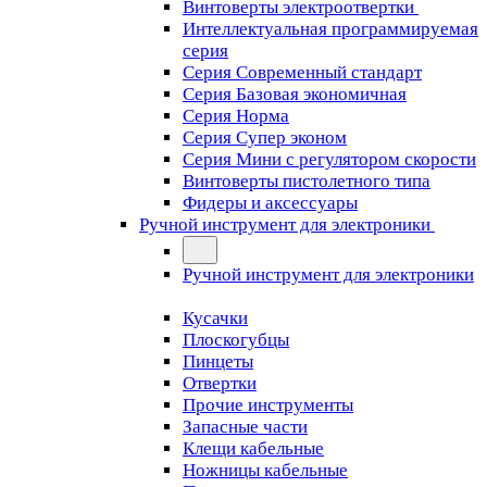
Винтоверты электроотвертки
Интеллектуальная программируемая
серия
Серия Современный стандарт
Серия Базовая экономичная
Серия Норма
Серия Cупер эконом
Серия Мини с регулятором скорости
Винтоверты пистолетного типа
Фидеры и аксессуары
Ручной инструмент для электроники
Ручной инструмент для электроники
Кусачки
Плоскогубцы
Пинцеты
Отвертки
Прочие инструменты
Запасные части
Клещи кабельные
Ножницы кабельные