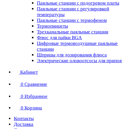
Паяльные станции с подогревом платы
Паяльные станции с регулировкой
температуры
Паяльные станции с термофеном
Термопинцеты
Трехканальные паяльные станции
Флюс для пайки BGA
Цифровые термовоздушные паяльные
станции
Шприцы для дозирования флюса
Электрические оловоотсосы для припоя
Кабинет
0
Сравнение
0
Избранное
0
Корзина
Контакты
Доставка