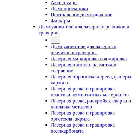
Аксессуары
Дымоприемники
Центральное дымоудаление
Фильтры
Дымоуловители для лазерных резчиков и
граверов
Дымоуловители для лазерных
резчиков и граверов
Лазерная маркировка и кодировка
Лазерная очистка, разметка и
сверление
Лазерная обработка дерева, фанеры,
картона
Лазерная резка и гравировка
пластика, композитных материалов
Лазерная резка, раскройка, сварка и
наплавка металлов
Лазерная резка и гравировка
оргстекла, акрила
Лазерная резка и гравировка
поликарбоната