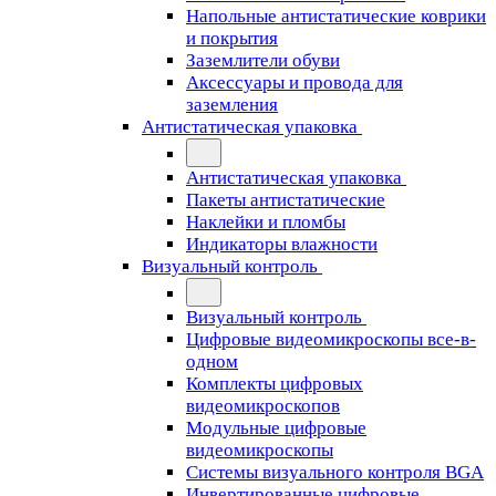
Напольные антистатические коврики
и покрытия
Заземлители обуви
Аксессуары и провода для
заземления
Антистатическая упаковка
Антистатическая упаковка
Пакеты антистатические
Наклейки и пломбы
Индикаторы влажности
Визуальный контроль
Визуальный контроль
Цифровые видеомикроскопы все-в-
одном
Комплекты цифровых
видеомикроскопов
Модульные цифровые
видеомикроскопы
Cистемы визуального контроля BGA
Инвертированные цифровые