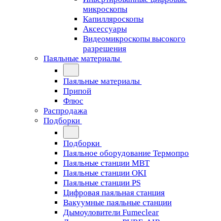
микроскопы
Капилляроскопы
Аксессуары
Видеомикроскопы высокого
разрешения
Паяльные материалы
Паяльные материалы
Припой
Флюс
Распродажа
Подборки
Подборки
Паяльное оборудование Термопро
Паяльные станции MBT
Паяльные станции OKI
Паяльные станции PS
Цифровая паяльная станция
Вакуумные паяльные станции
Дымоуловители Fumeclear