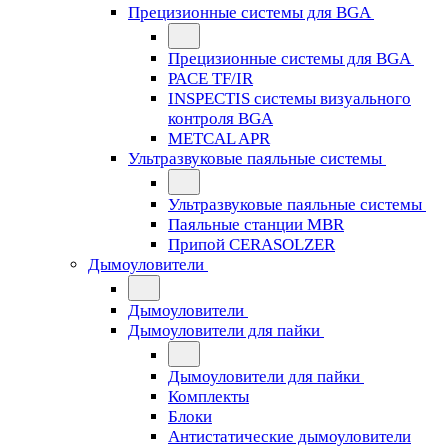
Прецизионные системы для BGA
Прецизионные системы для BGA
PACE TF/IR
INSPECTIS системы визуального
контроля BGA
METCAL APR
Ультразвуковые паяльные системы
Ультразвуковые паяльные системы
Паяльные станции MBR
Припой CERASOLZER
Дымоуловители
Дымоуловители
Дымоуловители для пайки
Дымоуловители для пайки
Комплекты
Блоки
Антистатические дымоуловители