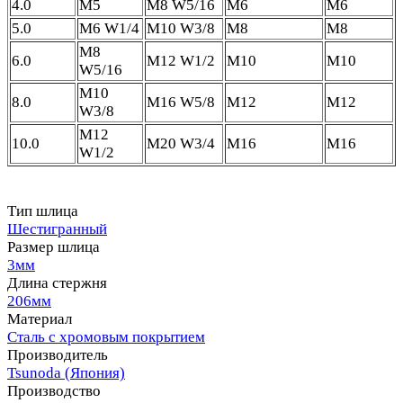
4.0
M5
M8 W5/16
M6
M6
5.0
M6 W1/4
M10 W3/8
M8
M8
M8
6.0
M12 W1/2
M10
M10
W5/16
M10
8.0
M16 W5/8
M12
M12
W3/8
M12
10.0
M20 W3/4
M16
M16
W1/2
Тип шлица
Шестигранный
Размер шлица
3мм
Длина стержня
206мм
Материал
Сталь с хромовым покрытием
Производитель
Tsunoda (Япония)
Производство