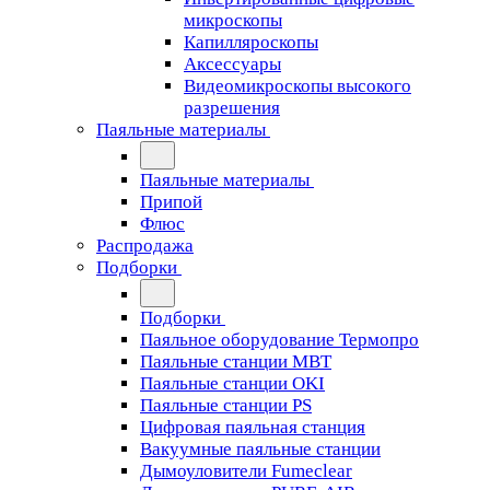
микроскопы
Капилляроскопы
Аксессуары
Видеомикроскопы высокого
разрешения
Паяльные материалы
Паяльные материалы
Припой
Флюс
Распродажа
Подборки
Подборки
Паяльное оборудование Термопро
Паяльные станции MBT
Паяльные станции OKI
Паяльные станции PS
Цифровая паяльная станция
Вакуумные паяльные станции
Дымоуловители Fumeclear