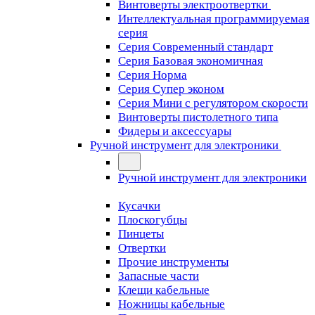
Винтоверты электроотвертки
Интеллектуальная программируемая
серия
Серия Современный стандарт
Серия Базовая экономичная
Серия Норма
Серия Cупер эконом
Серия Мини с регулятором скорости
Винтоверты пистолетного типа
Фидеры и аксессуары
Ручной инструмент для электроники
Ручной инструмент для электроники
Кусачки
Плоскогубцы
Пинцеты
Отвертки
Прочие инструменты
Запасные части
Клещи кабельные
Ножницы кабельные