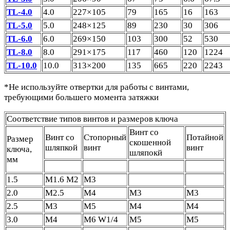
TL-4.0
4.0
227×105
79
165
16
163
TL-5.0
5.0
248×125
89
230
30
306
TL-6.0
6.0
269×150
103
300
52
530
TL-8.0
8.0
291×175
117
460
120
1224
TL-10.0
10.0
313×200
135
665
220
2243
*Не используйте отвертки для работы с винтами,
требующими большего момента затяжки
Соответствие типов винтов и размеров ключа
Винт со
Винт со
Стопорный
Потайной
Размер
скошенной
шляпкой
винт
винт
ключа,
шляпокй
мм
1.5
M1.6 M2
M3
2.0
M2.5
M4
M3
M3
2.5
M3
M5
M4
M4
3.0
M4
M6 W1/4
M5
M5