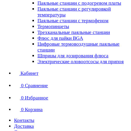
Паяльные станции с подогревом платы
Паяльные станции с регулировкой
температуры
Паяльные станции с термофеном
Термопинцеты
Трехканальные паяльные станции
Флюс для пайки BGA
Цифровые термовоздушные паяльные
станции
Шприцы для дозирования флюса
Электрические оловоотсосы для припоя
Кабинет
0
Сравнение
0
Избранное
0
Корзина
Контакты
Доставка