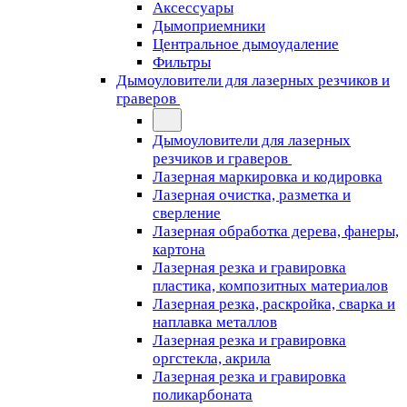
Аксессуары
Дымоприемники
Центральное дымоудаление
Фильтры
Дымоуловители для лазерных резчиков и
граверов
Дымоуловители для лазерных
резчиков и граверов
Лазерная маркировка и кодировка
Лазерная очистка, разметка и
сверление
Лазерная обработка дерева, фанеры,
картона
Лазерная резка и гравировка
пластика, композитных материалов
Лазерная резка, раскройка, сварка и
наплавка металлов
Лазерная резка и гравировка
оргстекла, акрила
Лазерная резка и гравировка
поликарбоната