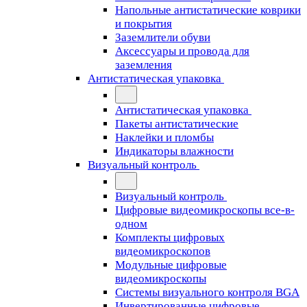
Напольные антистатические коврики
и покрытия
Заземлители обуви
Аксессуары и провода для
заземления
Антистатическая упаковка
Антистатическая упаковка
Пакеты антистатические
Наклейки и пломбы
Индикаторы влажности
Визуальный контроль
Визуальный контроль
Цифровые видеомикроскопы все-в-
одном
Комплекты цифровых
видеомикроскопов
Модульные цифровые
видеомикроскопы
Cистемы визуального контроля BGA
Инвертированные цифровые