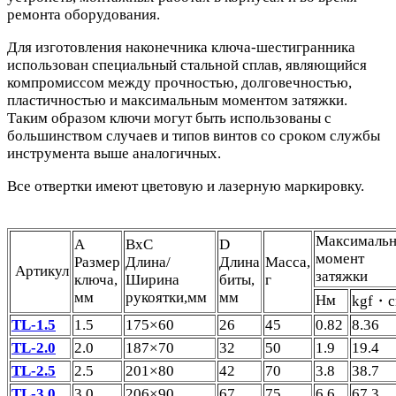
ремонта оборудования.
Для изготовления наконечника ключа-шестигранника
использован специальный стальной сплав, являющийся
компромиссом между прочностью, долговечностью,
пластичностью и максимальным моментом затяжки.
Таким образом ключи могут быть использованы с
большинством случаев и типов винтов со сроком службы
инструмента выше аналогичных.
Все отвертки имеют цветовую и лазерную маркировку.
Максималь
A
BxC
D
момент
Размер
Длина/
Длина
Масса,
Артикул
затяжки
ключа,
Ширина
биты,
г
мм
рукоятки,мм
мм
Нм
kgf・
TL-1.5
1.5
175×60
26
45
0.82
8.36
TL-2.0
2.0
187×70
32
50
1.9
19.4
TL-2.5
2.5
201×80
42
70
3.8
38.7
TL-3.0
3.0
206×90
67
75
6.6
67.3