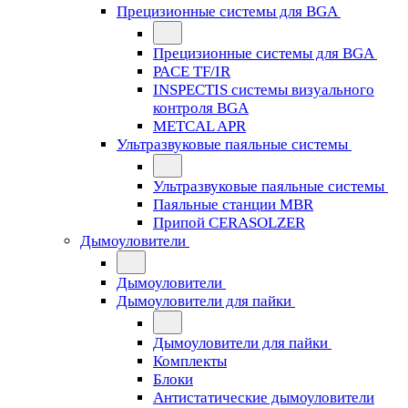
Прецизионные системы для BGA
Прецизионные системы для BGA
PACE TF/IR
INSPECTIS системы визуального
контроля BGA
METCAL APR
Ультразвуковые паяльные системы
Ультразвуковые паяльные системы
Паяльные станции MBR
Припой CERASOLZER
Дымоуловители
Дымоуловители
Дымоуловители для пайки
Дымоуловители для пайки
Комплекты
Блоки
Антистатические дымоуловители