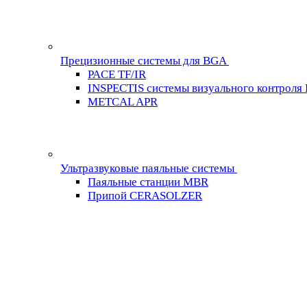
Прецизионные системы для BGA
PACE TF/IR
INSPECTIS системы визуального контроля
METCAL APR
Ультразвуковые паяльные системы
Паяльные станции MBR
Припой CERASOLZER