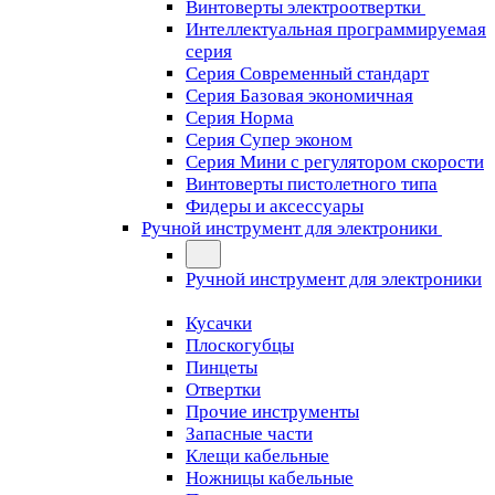
Винтоверты электроотвертки
Интеллектуальная программируемая
серия
Серия Современный стандарт
Серия Базовая экономичная
Серия Норма
Серия Cупер эконом
Серия Мини с регулятором скорости
Винтоверты пистолетного типа
Фидеры и аксессуары
Ручной инструмент для электроники
Ручной инструмент для электроники
Кусачки
Плоскогубцы
Пинцеты
Отвертки
Прочие инструменты
Запасные части
Клещи кабельные
Ножницы кабельные