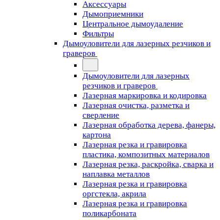
Аксессуары
Дымоприемники
Центральное дымоудаление
Фильтры
Дымоуловители для лазерных резчиков и
граверов
Дымоуловители для лазерных
резчиков и граверов
Лазерная маркировка и кодировка
Лазерная очистка, разметка и
сверление
Лазерная обработка дерева, фанеры,
картона
Лазерная резка и гравировка
пластика, композитных материалов
Лазерная резка, раскройка, сварка и
наплавка металлов
Лазерная резка и гравировка
оргстекла, акрила
Лазерная резка и гравировка
поликарбоната