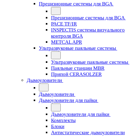
Прецизионные системы для BGA
Прецизионные системы для BGA
PACE TF/IR
INSPECTIS системы визуального
контроля BGA
METCAL APR
Ультразвуковые паяльные системы
Ультразвуковые паяльные системы
Паяльные станции MBR
Припой CERASOLZER
Дымоуловители
Дымоуловители
Дымоуловители для пайки
Дымоуловители для пайки
Комплекты
Блоки
Антистатические дымоуловители