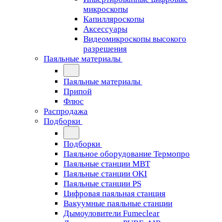
микроскопы
Капилляроскопы
Аксессуары
Видеомикроскопы высокого
разрешения
Паяльные материалы
Паяльные материалы
Припой
Флюс
Распродажа
Подборки
Подборки
Паяльное оборудование Термопро
Паяльные станции MBT
Паяльные станции OKI
Паяльные станции PS
Цифровая паяльная станция
Вакуумные паяльные станции
Дымоуловители Fumeclear