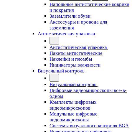
Напольные антистатические коврики
и покрытия
Заземлители обуви
Аксессуары и провода для
заземления
Антистатическая упаковка
Антистатическая упаковка
Пакеты антистатические
Наклейки и пломбы
Индикаторы влажности
Визуальный контроль
Визуальный контроль
Цифровые видеомикроскопы все-в-
одном
Комплекты цифровых
видеомикроскопов
Модульные цифровые
видеомикроскопы
Cистемы визуального контроля BGA
Инвертированные цифровые