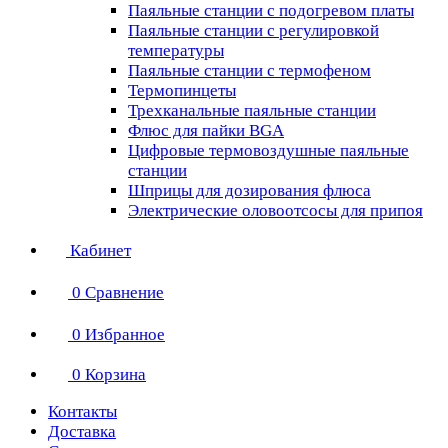
Паяльные станции с подогревом платы
Паяльные станции с регулировкой
температуры
Паяльные станции с термофеном
Термопинцеты
Трехканальные паяльные станции
Флюс для пайки BGA
Цифровые термовоздушные паяльные
станции
Шприцы для дозирования флюса
Электрические оловоотсосы для припоя
Кабинет
0
Сравнение
0
Избранное
0
Корзина
Контакты
Доставка