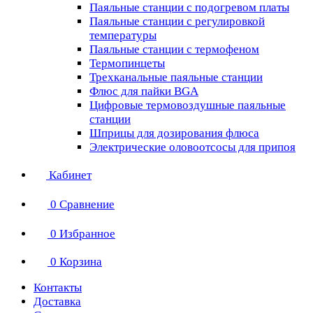
Паяльные станции с подогревом платы
Паяльные станции с регулировкой
температуры
Паяльные станции с термофеном
Термопинцеты
Трехканальные паяльные станции
Флюс для пайки BGA
Цифровые термовоздушные паяльные
станции
Шприцы для дозирования флюса
Электрические оловоотсосы для припоя
Кабинет
0
Сравнение
0
Избранное
0
Корзина
Контакты
Доставка