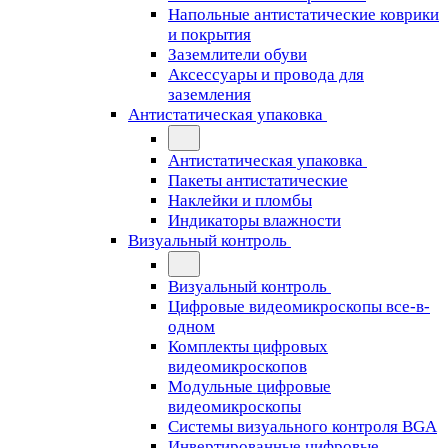
Напольные антистатические коврики
и покрытия
Заземлители обуви
Аксессуары и провода для
заземления
Антистатическая упаковка
Антистатическая упаковка
Пакеты антистатические
Наклейки и пломбы
Индикаторы влажности
Визуальный контроль
Визуальный контроль
Цифровые видеомикроскопы все-в-
одном
Комплекты цифровых
видеомикроскопов
Модульные цифровые
видеомикроскопы
Cистемы визуального контроля BGA
Инвертированные цифровые