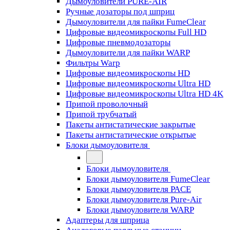
Дымоуловители PURE-AIR
Ручные дозаторы под шприц
Дымоуловители для пайки FumeClear
Цифровые видеомикроскопы Full HD
Цифровые пневмодозаторы
Дымоуловители для пайки WARP
Фильтры Warp
Цифровые видеомикроскопы HD
Цифровые видеомикроскопы Ultra HD
Цифровые видеомикроскопы Ultra HD 4K
Припой проволочный
Припой трубчатый
Пакеты антистатические закрытые
Пакеты антистатические открытые
Блоки дымоуловителя
Блоки дымоуловителя
Блоки дымоуловителя FumeClear
Блоки дымоуловителя PACE
Блоки дымоуловителя Pure-Air
Блоки дымоуловителя WARP
Адаптеры для шприца