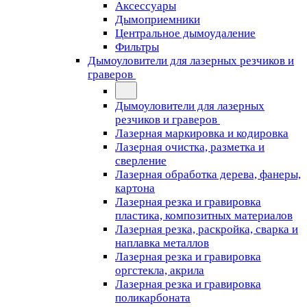
Аксессуары
Дымоприемники
Центральное дымоудаление
Фильтры
Дымоуловители для лазерных резчиков и
граверов
Дымоуловители для лазерных
резчиков и граверов
Лазерная маркировка и кодировка
Лазерная очистка, разметка и
сверление
Лазерная обработка дерева, фанеры,
картона
Лазерная резка и гравировка
пластика, композитных материалов
Лазерная резка, раскройка, сварка и
наплавка металлов
Лазерная резка и гравировка
оргстекла, акрила
Лазерная резка и гравировка
поликарбоната