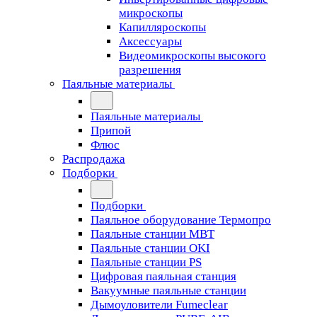
микроскопы
Капилляроскопы
Аксессуары
Видеомикроскопы высокого
разрешения
Паяльные материалы
Паяльные материалы
Припой
Флюс
Распродажа
Подборки
Подборки
Паяльное оборудование Термопро
Паяльные станции MBT
Паяльные станции OKI
Паяльные станции PS
Цифровая паяльная станция
Вакуумные паяльные станции
Дымоуловители Fumeclear