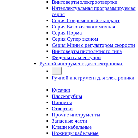
Винтоверты электроотвертки
Интеллектуальная программируемая
серия
Серия Современный стандарт
Серия Базовая экономичная
Серия Норма
Серия Cупер эконом
Серия Мини с регулятором скорости
Винтоверты пистолетного типа
Фидеры и аксессуары
Ручной инструмент для электроники
Ручной инструмент для электроники
Кусачки
Плоскогубцы
Пинцеты
Отвертки
Прочие инструменты
Запасные части
Клещи кабельные
Ножницы кабельные