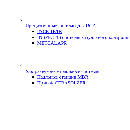
Прецизионные системы для BGA
PACE TF/IR
INSPECTIS системы визуального контроля
METCAL APR
Ультразвуковые паяльные системы
Паяльные станции MBR
Припой CERASOLZER