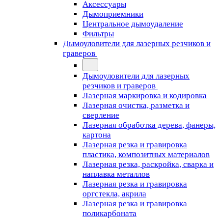
Аксессуары
Дымоприемники
Центральное дымоудаление
Фильтры
Дымоуловители для лазерных резчиков и
граверов
Дымоуловители для лазерных
резчиков и граверов
Лазерная маркировка и кодировка
Лазерная очистка, разметка и
сверление
Лазерная обработка дерева, фанеры,
картона
Лазерная резка и гравировка
пластика, композитных материалов
Лазерная резка, раскройка, сварка и
наплавка металлов
Лазерная резка и гравировка
оргстекла, акрила
Лазерная резка и гравировка
поликарбоната