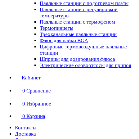
Паяльные станции с подогревом платы
Паяльные станции с регулировкой
температуры
Паяльные станции с термофеном
Термопинцеты
Трехканальные паяльные станции
Флюс для пайки BGA
Цифровые термовоздушные паяльные
станции
Шприцы для дозирования флюса
Электрические оловоотсосы для припоя
Кабинет
0
Сравнение
0
Избранное
0
Корзина
Контакты
Доставка