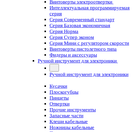
Винтоверты электроотвертки
Интеллектуальная программируемая
серия
Серия Современный стандарт
Серия Базовая экономичная
Серия Норма
Серия Cупер эконом
Серия Мини с регулятором скорости
Винтоверты пистолетного типа
Фидеры и аксессуары
Ручной инструмент для электроники
Ручной инструмент для электроники
Кусачки
Плоскогубцы
Пинцеты
Отвертки
Прочие инструменты
Запасные части
Клещи кабельные
Ножницы кабельные