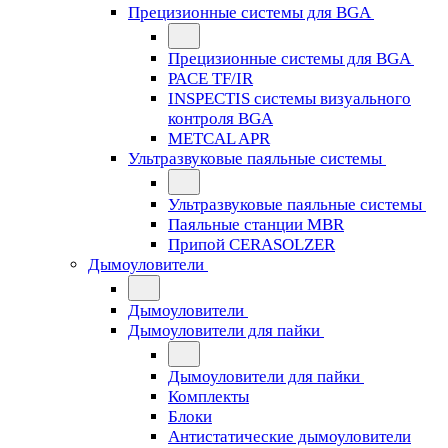
Прецизионные системы для BGA
Прецизионные системы для BGA
PACE TF/IR
INSPECTIS системы визуального
контроля BGA
METCAL APR
Ультразвуковые паяльные системы
Ультразвуковые паяльные системы
Паяльные станции MBR
Припой CERASOLZER
Дымоуловители
Дымоуловители
Дымоуловители для пайки
Дымоуловители для пайки
Комплекты
Блоки
Антистатические дымоуловители