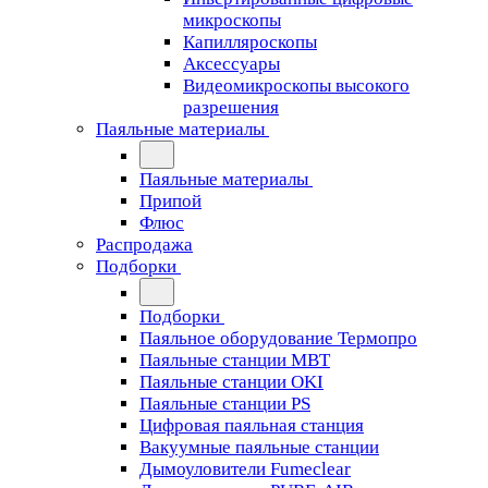
микроскопы
Капилляроскопы
Аксессуары
Видеомикроскопы высокого
разрешения
Паяльные материалы
Паяльные материалы
Припой
Флюс
Распродажа
Подборки
Подборки
Паяльное оборудование Термопро
Паяльные станции MBT
Паяльные станции OKI
Паяльные станции PS
Цифровая паяльная станция
Вакуумные паяльные станции
Дымоуловители Fumeclear