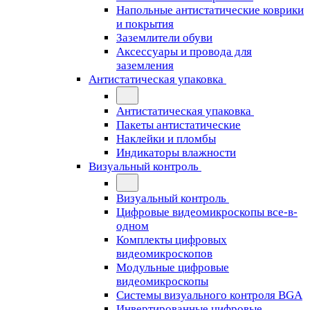
Напольные антистатические коврики
и покрытия
Заземлители обуви
Аксессуары и провода для
заземления
Антистатическая упаковка
Антистатическая упаковка
Пакеты антистатические
Наклейки и пломбы
Индикаторы влажности
Визуальный контроль
Визуальный контроль
Цифровые видеомикроскопы все-в-
одном
Комплекты цифровых
видеомикроскопов
Модульные цифровые
видеомикроскопы
Cистемы визуального контроля BGA
Инвертированные цифровые