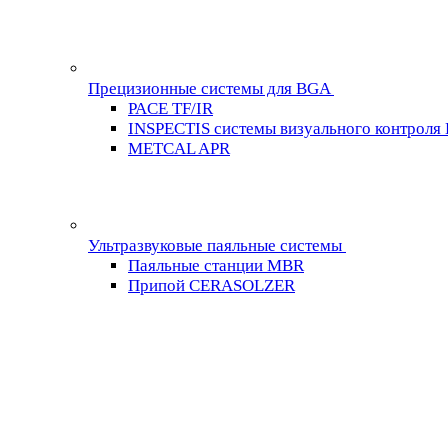
Прецизионные системы для BGA
PACE TF/IR
INSPECTIS системы визуального контроля
METCAL APR
Ультразвуковые паяльные системы
Паяльные станции MBR
Припой CERASOLZER