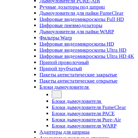
Дымоуловители PURE-AIR
Ручные дозаторы под шприц
Дымоуловители для пайки FumeClear
Цифровые видеомикроскопы Full HD
Цифровые пневмодозаторы
Дымоуловители для пайки WARP
Фильтры Warp
Цифровые видеомикроскопы HD
Цифровые видеомикроскопы Ultra HD
Цифровые видеомикроскопы Ultra HD 4K
Припой проволочный
Припой трубчатый
Пакеты антистатические закрытые
Пакеты антистатические открытые
Блоки дымоуловителя
Блоки дымоуловителя
Блоки дымоуловителя FumeClear
Блоки дымоуловителя PACE
Блоки дымоуловителя Pure-Air
Блоки дымоуловителя WARP
Адаптеры для шприца