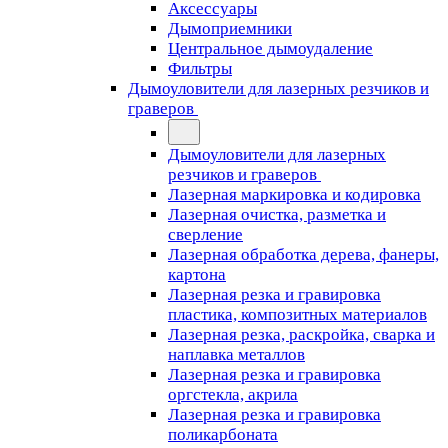
Аксессуары
Дымоприемники
Центральное дымоудаление
Фильтры
Дымоуловители для лазерных резчиков и
граверов
Дымоуловители для лазерных
резчиков и граверов
Лазерная маркировка и кодировка
Лазерная очистка, разметка и
сверление
Лазерная обработка дерева, фанеры,
картона
Лазерная резка и гравировка
пластика, композитных материалов
Лазерная резка, раскройка, сварка и
наплавка металлов
Лазерная резка и гравировка
оргстекла, акрила
Лазерная резка и гравировка
поликарбоната