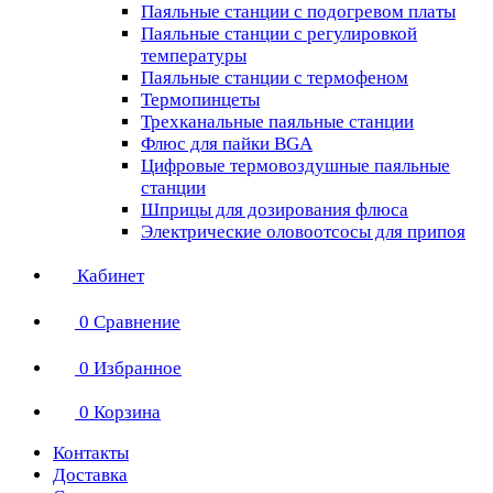
Паяльные станции с подогревом платы
Паяльные станции с регулировкой
температуры
Паяльные станции с термофеном
Термопинцеты
Трехканальные паяльные станции
Флюс для пайки BGA
Цифровые термовоздушные паяльные
станции
Шприцы для дозирования флюса
Электрические оловоотсосы для припоя
Кабинет
0
Сравнение
0
Избранное
0
Корзина
Контакты
Доставка