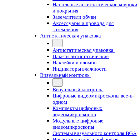
Напольные антистатические коврики
и покрытия
Заземлители обуви
Аксессуары и провода для
заземления
Антистатическая упаковка
Антистатическая упаковка
Пакеты антистатические
Наклейки и пломбы
Индикаторы влажности
Визуальный контроль
Визуальный контроль
Цифровые видеомикроскопы все-в-
одном
Комплекты цифровых
видеомикроскопов
Модульные цифровые
видеомикроскопы
Cистемы визуального контроля BGA
Инвертированные цифровые