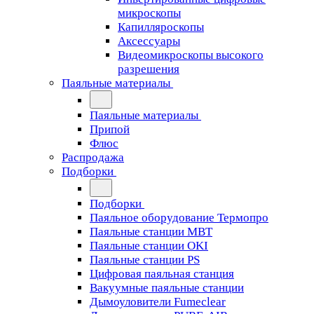
микроскопы
Капилляроскопы
Аксессуары
Видеомикроскопы высокого
разрешения
Паяльные материалы
Паяльные материалы
Припой
Флюс
Распродажа
Подборки
Подборки
Паяльное оборудование Термопро
Паяльные станции MBT
Паяльные станции OKI
Паяльные станции PS
Цифровая паяльная станция
Вакуумные паяльные станции
Дымоуловители Fumeclear