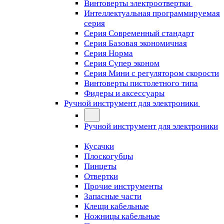
Винтоверты электроотвертки
Интеллектуальная программируемая
серия
Серия Современный стандарт
Серия Базовая экономичная
Серия Норма
Серия Cупер эконом
Серия Мини с регулятором скорости
Винтоверты пистолетного типа
Фидеры и аксессуары
Ручной инструмент для электроники
Ручной инструмент для электроники
Кусачки
Плоскогубцы
Пинцеты
Отвертки
Прочие инструменты
Запасные части
Клещи кабельные
Ножницы кабельные