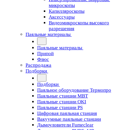
микроскопы
Капилляроскопы
Аксессуары
Видеомикроскопы высокого
разрешения
Паяльные материалы
Паяльные материалы
Припой
Флюс
Распродажа
Подборки
Подборки
Паяльное оборудование Термопро
Паяльные станции MBT
Паяльные станции OKI
Паяльные станции PS
Цифровая паяльная станция
Вакуумные паяльные станции
Дымоуловители Fumeclear