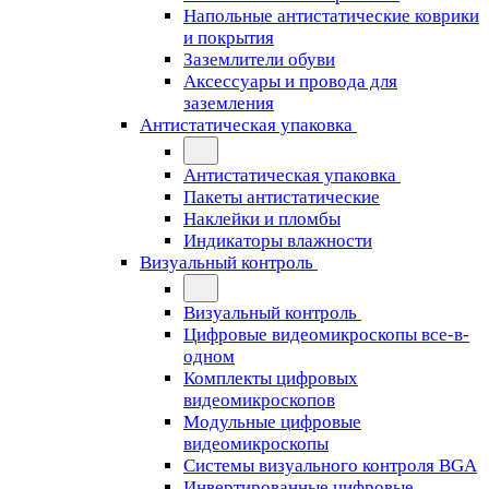
Напольные антистатические коврики
и покрытия
Заземлители обуви
Аксессуары и провода для
заземления
Антистатическая упаковка
Антистатическая упаковка
Пакеты антистатические
Наклейки и пломбы
Индикаторы влажности
Визуальный контроль
Визуальный контроль
Цифровые видеомикроскопы все-в-
одном
Комплекты цифровых
видеомикроскопов
Модульные цифровые
видеомикроскопы
Cистемы визуального контроля BGA
Инвертированные цифровые