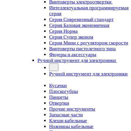
Винтоверты электроотвертки
Интеллектуальная программируемая
серия
Серия Современный стандарт
Серия Базовая экономичная
Серия Норма
Серия Cупер эконом
Серия Мини с регулятором скорости
Винтоверты пистолетного типа
Фидеры и аксессуары
Ручной инструмент для электроники
Ручной инструмент для электроники
Кусачки
Плоскогубцы
Пинцеты
Отвертки
Прочие инструменты
Запасные части
Клещи кабельные
Ножницы кабельные