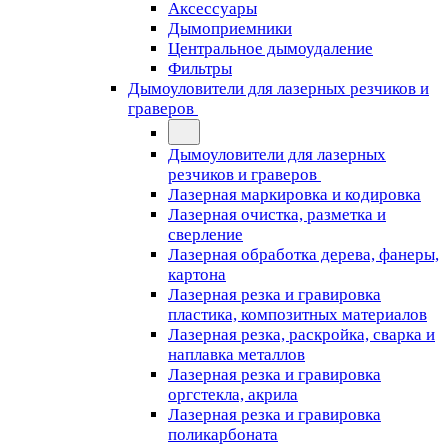
Аксессуары
Дымоприемники
Центральное дымоудаление
Фильтры
Дымоуловители для лазерных резчиков и
граверов
Дымоуловители для лазерных
резчиков и граверов
Лазерная маркировка и кодировка
Лазерная очистка, разметка и
сверление
Лазерная обработка дерева, фанеры,
картона
Лазерная резка и гравировка
пластика, композитных материалов
Лазерная резка, раскройка, сварка и
наплавка металлов
Лазерная резка и гравировка
оргстекла, акрила
Лазерная резка и гравировка
поликарбоната