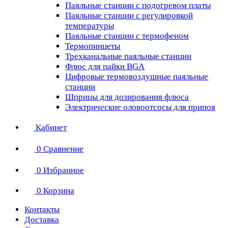
Паяльные станции с подогревом платы
Паяльные станции с регулировкой
температуры
Паяльные станции с термофеном
Термопинцеты
Трехканальные паяльные станции
Флюс для пайки BGA
Цифровые термовоздушные паяльные
станции
Шприцы для дозирования флюса
Электрические оловоотсосы для припоя
Кабинет
0
Сравнение
0
Избранное
0
Корзина
Контакты
Доставка