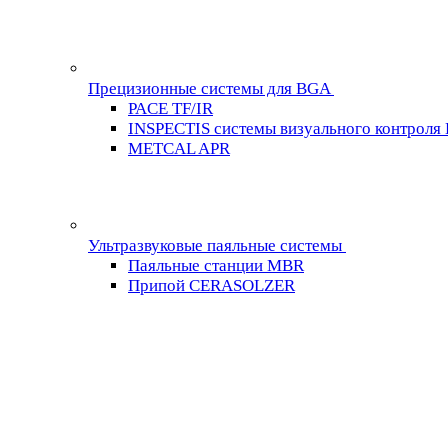
Прецизионные системы для BGA
PACE TF/IR
INSPECTIS системы визуального контроля
METCAL APR
Ультразвуковые паяльные системы
Паяльные станции MBR
Припой CERASOLZER