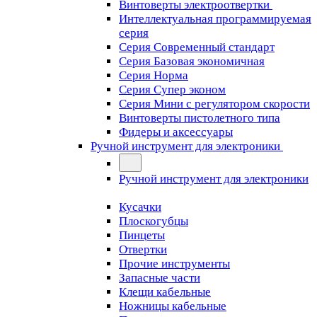
Винтоверты электроотвертки
Интеллектуальная программируемая
серия
Серия Современный стандарт
Серия Базовая экономичная
Серия Норма
Серия Cупер эконом
Серия Мини с регулятором скорости
Винтоверты пистолетного типа
Фидеры и аксессуары
Ручной инструмент для электроники
Ручной инструмент для электроники
Кусачки
Плоскогубцы
Пинцеты
Отвертки
Прочие инструменты
Запасные части
Клещи кабельные
Ножницы кабельные