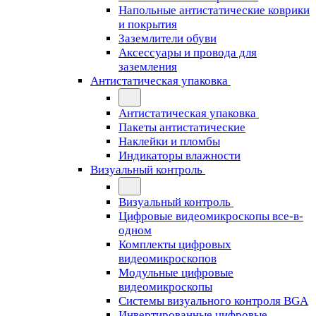
Напольные антистатические коврики
и покрытия
Заземлители обуви
Аксессуары и провода для
заземления
Антистатическая упаковка
Антистатическая упаковка
Пакеты антистатические
Наклейки и пломбы
Индикаторы влажности
Визуальный контроль
Визуальный контроль
Цифровые видеомикроскопы все-в-
одном
Комплекты цифровых
видеомикроскопов
Модульные цифровые
видеомикроскопы
Cистемы визуального контроля BGA
Инвертированные цифровые