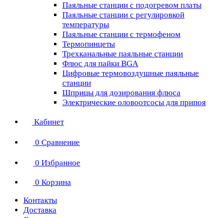
Паяльные станции с подогревом платы
Паяльные станции с регулировкой
температуры
Паяльные станции с термофеном
Термопинцеты
Трехканальные паяльные станции
Флюс для пайки BGA
Цифровые термовоздушные паяльные
станции
Шприцы для дозирования флюса
Электрические оловоотсосы для припоя
Кабинет
0
Сравнение
0
Избранное
0
Корзина
Контакты
Доставка