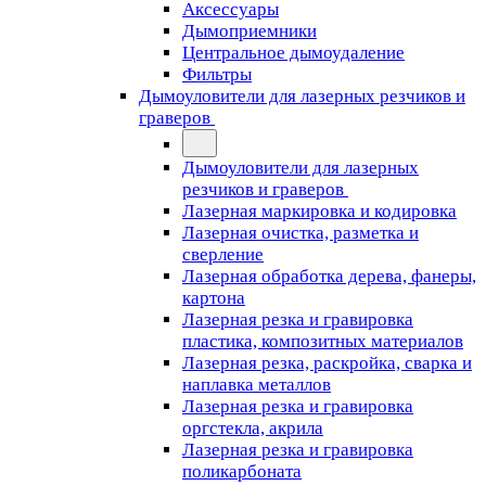
Аксессуары
Дымоприемники
Центральное дымоудаление
Фильтры
Дымоуловители для лазерных резчиков и
граверов
Дымоуловители для лазерных
резчиков и граверов
Лазерная маркировка и кодировка
Лазерная очистка, разметка и
сверление
Лазерная обработка дерева, фанеры,
картона
Лазерная резка и гравировка
пластика, композитных материалов
Лазерная резка, раскройка, сварка и
наплавка металлов
Лазерная резка и гравировка
оргстекла, акрила
Лазерная резка и гравировка
поликарбоната