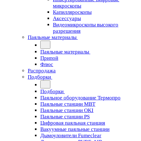
микроскопы
Капилляроскопы
Аксессуары
Видеомикроскопы высокого
разрешения
Паяльные материалы
Паяльные материалы
Припой
Флюс
Распродажа
Подборки
Подборки
Паяльное оборудование Термопро
Паяльные станции MBT
Паяльные станции OKI
Паяльные станции PS
Цифровая паяльная станция
Вакуумные паяльные станции
Дымоуловители Fumeclear