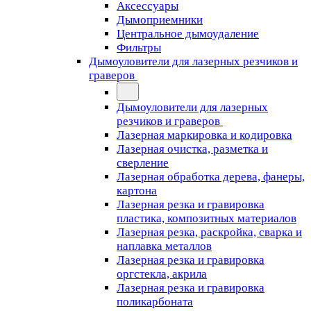
Аксессуары
Дымоприемники
Центральное дымоудаление
Фильтры
Дымоуловители для лазерных резчиков и
граверов
Дымоуловители для лазерных
резчиков и граверов
Лазерная маркировка и кодировка
Лазерная очистка, разметка и
сверление
Лазерная обработка дерева, фанеры,
картона
Лазерная резка и гравировка
пластика, композитных материалов
Лазерная резка, раскройка, сварка и
наплавка металлов
Лазерная резка и гравировка
оргстекла, акрила
Лазерная резка и гравировка
поликарбоната