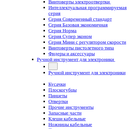
Винтоверты электроотвертки
Интеллектуальная программируемая
серия
Серия Современный стандарт
Серия Базовая экономичная
Серия Норма
Серия Cупер эконом
Серия Мини с регулятором скорости
Винтоверты пистолетного типа
Фидеры и аксессуары
Ручной инструмент для электроники
Ручной инструмент для электроники
Кусачки
Плоскогубцы
Пинцеты
Отвертки
Прочие инструменты
Запасные части
Клещи кабельные
Ножницы кабельные