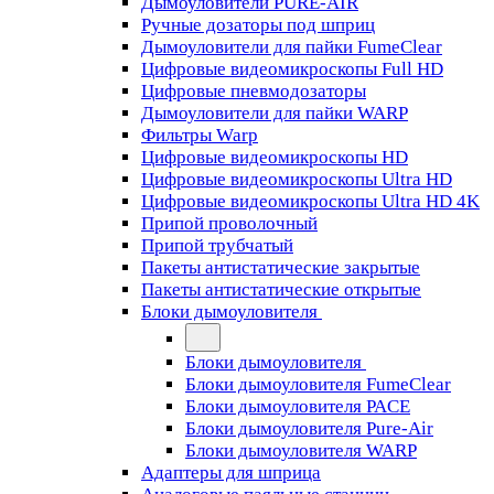
Дымоуловители PURE-AIR
Ручные дозаторы под шприц
Дымоуловители для пайки FumeClear
Цифровые видеомикроскопы Full HD
Цифровые пневмодозаторы
Дымоуловители для пайки WARP
Фильтры Warp
Цифровые видеомикроскопы HD
Цифровые видеомикроскопы Ultra HD
Цифровые видеомикроскопы Ultra HD 4K
Припой проволочный
Припой трубчатый
Пакеты антистатические закрытые
Пакеты антистатические открытые
Блоки дымоуловителя
Блоки дымоуловителя
Блоки дымоуловителя FumeClear
Блоки дымоуловителя PACE
Блоки дымоуловителя Pure-Air
Блоки дымоуловителя WARP
Адаптеры для шприца