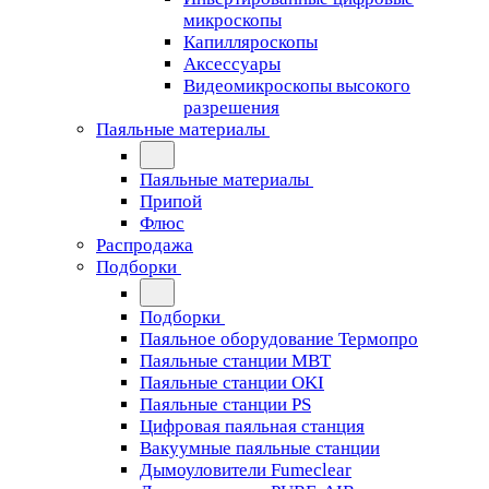
микроскопы
Капилляроскопы
Аксессуары
Видеомикроскопы высокого
разрешения
Паяльные материалы
Паяльные материалы
Припой
Флюс
Распродажа
Подборки
Подборки
Паяльное оборудование Термопро
Паяльные станции MBT
Паяльные станции OKI
Паяльные станции PS
Цифровая паяльная станция
Вакуумные паяльные станции
Дымоуловители Fumeclear