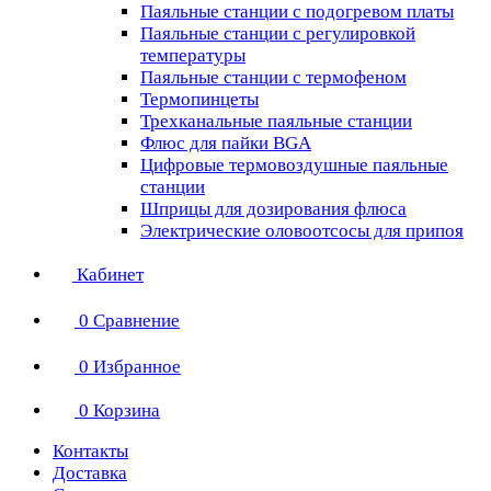
Паяльные станции с подогревом платы
Паяльные станции с регулировкой
температуры
Паяльные станции с термофеном
Термопинцеты
Трехканальные паяльные станции
Флюс для пайки BGA
Цифровые термовоздушные паяльные
станции
Шприцы для дозирования флюса
Электрические оловоотсосы для припоя
Кабинет
0
Сравнение
0
Избранное
0
Корзина
Контакты
Доставка