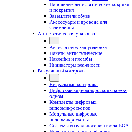
Напольные антистатические коврики
и покрытия
Заземлители обуви
Аксессуары и провода для
заземления
Антистатическая упаковка
Антистатическая упаковка
Пакеты антистатические
Наклейки и пломбы
Индикаторы влажности
Визуальный контроль
Визуальный контроль
Цифровые видеомикроскопы все-в-
одном
Комплекты цифровых
видеомикроскопов
Модульные цифровые
видеомикроскопы
Cистемы визуального контроля BGA
Инвертированные цифровые